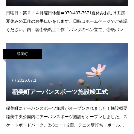
日曜日・第２・４月曜日休館☎079-437-7671夏休みお助け工房
夏休みの工作のお手伝いをします。日時はホームページでご確認
ください。内 容①紙粘土工作「パンダのペン立て」②紙バンド
工作「くまの小物入れ」③アルミ缶工作「ランタン」④段ボー
稲美町
2026.07.1
稲美町アーバンスポーツ施設竣工式
稲美町にアーバンスポーツ施設がオープンされました！施設概要
稲美中央公園内にアーバンスポーツ施設がオープンしました。ス
ケートボードパーク、3x3コート2面、テニス壁打ち・ボール遊
びエリアを備え、どなたでも無料で利用できます。施設の利用に