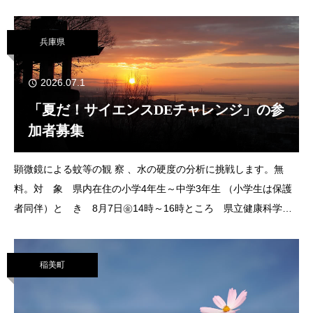
石看護キャンパス定 員 20人（抽選）費 用 300円申・問
7月10日
兵庫県
2026.07.1
「夏だ！サイエンスDEチャレンジ」の参
加者募集
顕微鏡による蚊等の観 察 、水の硬度の分析に挑戦します。無
料。対 象 県内在住の小学4年生～中学3年生 （小学生は保護
者同伴）と き 8月7日㊎14時～16時ところ 県立健康科学研
究所定 員 11人（抽選）申・問 7月1日㊌～17日㊎に応募フ
ォームで同研究所危
稲美町