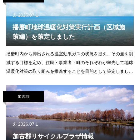
2026.07.1
播磨町地球温暖化対策実行計画（区域施
策編）を策定しました
播磨町内から排出される温室効果ガスの状況を捉え、その量を削
減する目標を定め、住民・事業者・町のそれぞれが率先して地球
温暖化対策の取り組みを推進することを目的として策定しまし
た。播磨町は2050年までにカーボンニュートラル達成を目指し
ます！デコ活ってなに？2050年カー
加古郡
2026.07.1
加古郡リサイクルプラザ情報