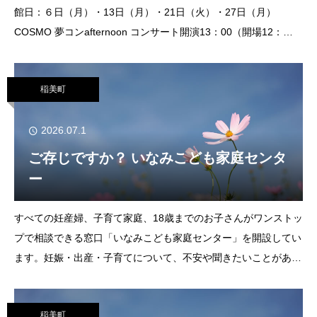
館日：６日（月）・13日（月）・21日（火）・27日（月）
COSMO 夢コンafternoon コンサート開演13：00（開場12：
30）入場無料 全席自由と き 7
稲美町
2026.07.1
ご存じですか？ いなみこども家庭センタ
ー
すべての妊産婦、子育て家庭、18歳までのお子さんがワンストッ
プで相談できる窓口「いなみこども家庭センター」を開設してい
ます。妊娠・出産・子育てについて、不安や聞きたいことがある
ときに、どこに相談したらよいか困ったことはありませんか？保
健師、助産師、心理師などの専門職が電話や家
稲美町