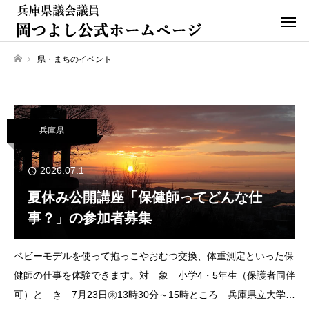
県・まちのイベント
ホーム
兵庫県
2026.07.1
夏休み公開講座「保健師ってどんな仕
事？」の参加者募集
ベビーモデルを使って抱っこやおむつ交換、体重測定といった保
健師の仕事を体験できます。対 象 小学4・5年生（保護者同伴
可）と き 7月23日㊍13時30分～15時ところ 兵庫県立大学明