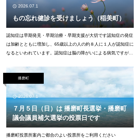
2026.07.1
もの忘れ健診を受けましょう（稲美町）
認知症は早期発見・早期治療・早期支援が大切です認知症の発症
は加齢とともに増加し、65歳以上の人の約８人に１人が認知症に
なるといわれています。認知症は脳の障がいによる病気ですが、
アルツハイマー型認知症は薬で進行を遅らせることができるとい
われており、慢性硬膜下血腫のように治療
播磨町
2026.07.1
７月５日（日）は 播磨町長選挙・播磨町
議会議員補欠選挙の投票日です
播磨町投票所案内ご都合のよい投票所をご利用ください