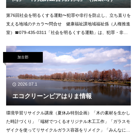
第76回社会を明るくする運動〜犯罪や非行を防止し、立ち直りを
支える地域のチカラ〜問合せ 健康福祉課地域福祉係（人権推進
室）☎079‐435‐0311「社会を明るくする運動」は、犯罪・非行
の防止や、犯罪・非行をした人たちの更生について理解を深め、
新たな被害者も加害者
加古郡
2026.07.1
エコクリーンピアはりま情報
環境学習リサイクル講座（夏休み特別企画）「木の素材を生かし
た時計づくり」「端材でつくるオリジナル木工工作」「ガラスモ
ザイクを使ってリサイクルガラス容器をリメイク」「みんなに見