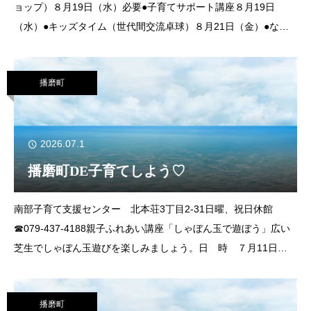
ョップ）８月19日（水）必要●子育てサポート講座８月19日
（水）●キッズタイム（世代間交流卓球）８月21日（金）●なか
よしタイム(
播磨町
2026.07.1
播磨町DE子育てしよう♡
南部子育て支援センター 北本荘3丁目2-31日曜、祝日休館
☎079‐437‐4188親子ふれあい講座「しゃぼん玉で遊ぼう」広い
芝生でしゃぼん玉遊びを楽しみましょう。日 時 ７月11日
（土）10時～11時（雨天時は中止）場 所 南部子育て支援セ
ンター対
播磨町