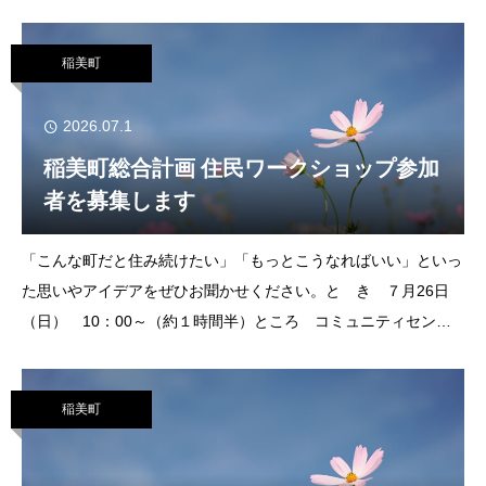
てもらえるポスターをかこう！」「靴下がぬいぐるみに！？アニ
マル人形づくりにチャレンジ」
稲美町
2026.07.1
稲美町総合計画 住民ワークショップ参加
者を募集します
「こんな町だと住み続けたい」「もっとこうなればいい」といっ
た思いやアイデアをぜひお聞かせください。と き ７月26日
（日） 10：00～（約１時間半）ところ コミュニティセンタ
ーホールテーマ 将来も住みたい・関わりたい町に必要なこと
対 象 町内在住か在勤、在学の高
稲美町