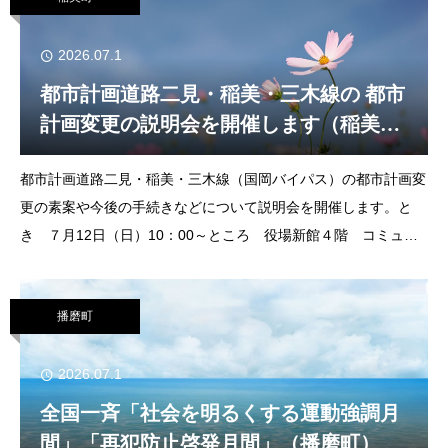
2026.07.1
都市計画道路二見・稲美・三木線の 都市
計画変更の説明会を開催します（稲美
町）
都市計画道路二見・稲美・三木線（国岡バイパス）の都市計画変
更の素案や今後の手続きなどについて説明会を開催します。と
き ７月12日（日）10：00～ところ 役場新館４階 コミュニ
ティセンターホール定 員 100人注意事項○事前申込は不要で
す。ただし、会場の収容
播磨町
2026.07.1
全国一斉「社会を明るくする運動強調月
間」「再犯防止啓発月間」（播磨町）