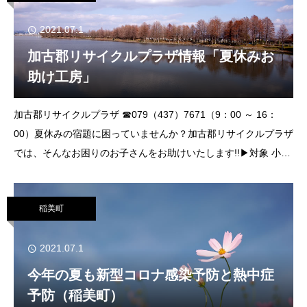
2021.07.1
加古郡リサイクルプラザ情報「夏休みお
助け工房」
加古郡リサイクルプラザ ☎079（437）7671（9：00 ～ 16：
00）夏休みの宿題に困っていませんか？加古郡リサイクルプラザ
では、そんなお困りのお子さんをお助けいたします!!▶対象 小学
生以上（３年生以下は、保護者1人同伴）▶申込方法・一時受付
締切日
稲美町
2021.07.1
今年の夏も新型コロナ感染予防と熱中症
予防（稲美町）