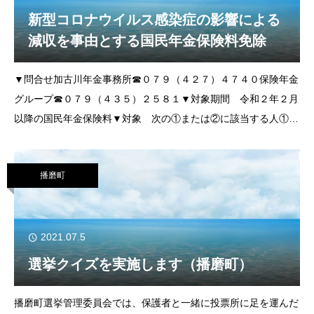
新型コロナウイルス感染症の影響による
減収を事由とする国民年金保険料免除
▼問合せ加古川年金事務所☎０７９（４２７）４７４０保険年金
グループ☎０７９（４３５）２５８１▼対象期間 令和２年２月
以降の国民年金保険料▼対象 次の①または②に該当する人①令
和２年２月以降に、新型コロナウイルス感染症の影響により収入
が減少した人②令和２
播磨町
2021.07.5
選挙クイズを実施します（播磨町）
播磨町選挙管理委員会では、保護者と一緒に投票所に足を運んだ