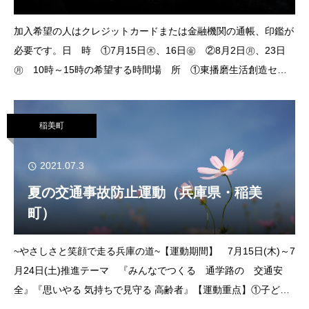
加入希望の人はクレジットカードまたは金融機関の通帳、印鑑が
必要です。日 時 ①7月15日㊍、16日㊎ ②8月2日㊊、23日
㊊ 10時～15時の希望する時間場 所 ①東播磨生活創造セン
ター「かこむ」（南玄関側） ②明石市役所2階ロビー申・問
電話で東播磨県民局総務防災課
稲美町
2021.07.3
夏の交通事故防止運動（兵庫県・稲美
町）
~やさしさと笑顔で走る兵庫の道~【運動期間】 7月15日(木)～7
月24日(土)推進テーマ 『みんなでつくる 通学路の 交通安
全』『思いやる 気持ちで見守る 高齢者』【運動重点】①子ども