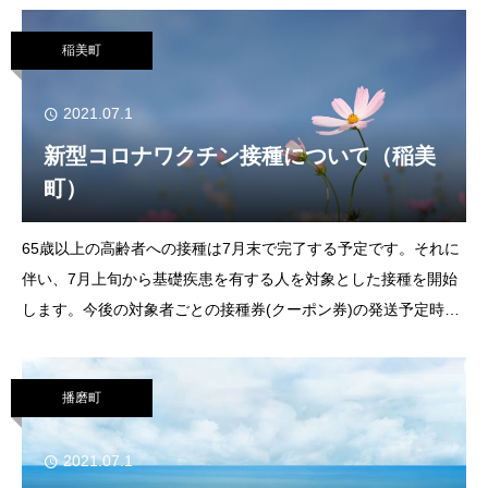
ち（０歳
稲美町
2021.07.1
新型コロナワクチン接種について（稲美
町）
65歳以上の高齢者への接種は7月末で完了する予定です。それに
伴い、7月上旬から基礎疾患を有する人を対象とした接種を開始
します。今後の対象者ごとの接種券(クーポン券)の発送予定時
期、接種開始時期は次のとおりです。●接種券(クーポン券)発送
(予定)日及び接種開始(予定)日
播磨町
2021.07.1