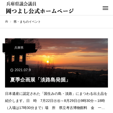
県・まちのイベント
ホーム
兵庫県
2021.07.9
夏季企画展「淡路島発掘」
日本遺産に認定された「国生みの島・淡路」にまつわる出土品を
紹介します。日 時 7月22日㊍㊗～8月29日㊐9時30分～18時
（入場は17時30分まで）場 所 県立考古博物館料 金 一般