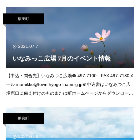
200円、大学生150円、70歳以上100円、高校生以下無料問合
せ 同館 ☎07
稲美町
2021.07.7
いなみっこ広場 7月のイベント情報
【申込・問合先】いなみつこ広場☎ 497-7100 FAX 497-7130メ
一ル inamikko@town.hyogo-inami.lg.jp※申込書はいなみつこ広
場窓口に備え付けのものまたは町ホームページからダウンロード
してください。定員になり次第締め切られ
播磨町
2021.07.6