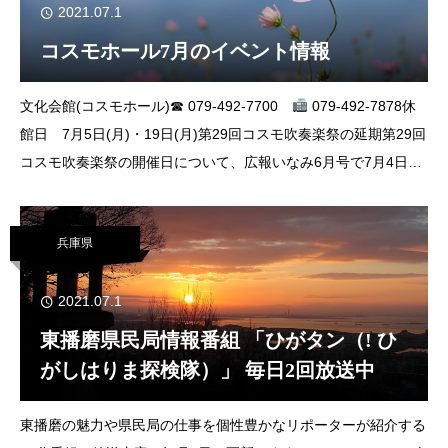
2021.07.1
コスモホール7月のイベント情報
文化会館(コスモホール)☎ 079-492-7700
079-492-7878休
館日 7月5日(月)・19日(月)第29回コスモ吹奏楽祭の延期第29回
コスモ吹奏楽祭の開催日について、広報いなみ6月号で7月4日
(日)とお知らせしましたが、新型コロナウイルス感
兵庫県
2021.07.1
東播磨県民局情報番組 「ひがタン（! ひ
がしはりま探検隊）」 毎日2回放送中
東播磨の魅力や県民局の仕事を個性豊かなリポーターが紹介する