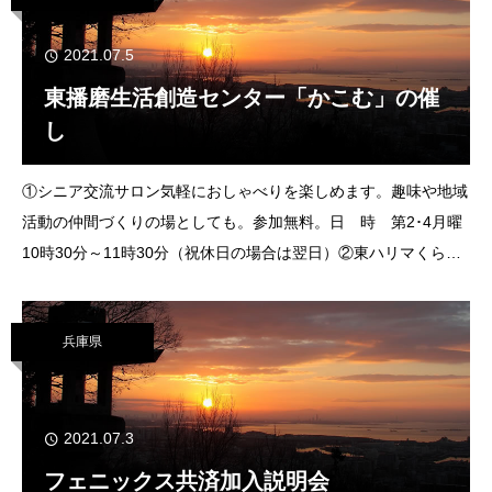
2021.07.5
東播磨生活創造センター「かこむ」の催
し
①シニア交流サロン気軽におしゃべりを楽しめます。趣味や地域
活動の仲間づくりの場としても。参加無料。日 時 第2･4月曜
10時30分～11時30分（祝休日の場合は翌日）②東ハリマくらし
学校「なつかしの名画鑑賞会」シネマ運営ボランティアによる米
国作品「雨に唄えば」の上
兵庫県
2021.07.3
フェニックス共済加入説明会