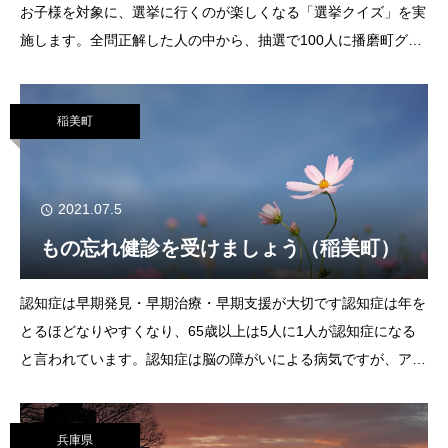
お子様を対象に、選挙に行くのが楽しくなる「選挙クイズ」を実
施します。全問正解した人の中から、抽選で100人に播磨町グッ
ズをプレゼントします。QRコードまたは町ホームページから応
募してください。選挙クイズを実
稲美町
2021.07.5
もの忘れ健診を受けましょう（稲美町）
認知症は早期発見・早期治療・早期支援が大切です認知症は年を
とるほどなりやすくなり、65歳以上は5人に1人が認知症になる
と言われています。認知症は脳の障がいによる病気ですが、アル
ツハイマ一型認知症は薬で進行を遅らせることができると言われ
ており、慢性硬膜下血腫のように治療可能
兵庫県