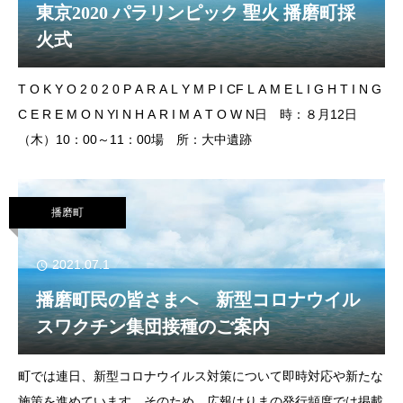
東京2020 パラリンピック 聖火 播磨町採
火式
T O K Y O 2 0 2 0 P A R A L Y M P I CF L A M E L I G H T I N G
C E R E M O N YI N H A R I M A T O W N日 時：８月12日
（木）10：00～11：00場 所：大中遺跡
播磨町
2021.07.1
播磨町民の皆さまへ 新型コロナウイル
スワクチン集団接種のご案内
町では連日、新型コロナウイルス対策について即時対応や新たな
施策を進めています。そのため、広報はりまの発行頻度では掲載