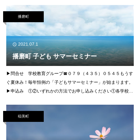
や高齢者などの歩行者の安全確保②高齢運転者の交通事故防止③
自転車の交通
播磨町
2021.07.1
播磨町 子ども サマーセミナー
▶問合せ 学校教育グループ☎０７９（４３５）０５４５もうす
ぐ夏休み！毎年恒例の「子どもサマーセミナー」が始まります。
▶申込み ①②いずれかの方法でお申し込みください①各学校園
で配布された申込書に記入して担任の先生に提出②学校教育グル
ープにある申込書に記入して学校教
稲美町