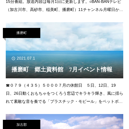
15分番組。放送内容は毎月1日に更新します。○BAN-BANテレビ
（加古川市、高砂市、稲美町、播磨町）11チャンネル月曜日から
金曜日：6時45分～、18時45分～土曜日：8時15分～、18時45分
～日曜
播磨町
2021.07.1
播磨町 郷土資料館 7月イベント情報
☎０７９（４３５）５０００７月の休館日 ５日、12日、19
日、26日動くおもちゃをつくろう窓辺でキラキラ輝き、風に揺ら
れて素敵な音を奏でる「プラスチック・モビール」をペットボト
ルで作ります。▼日時 ７月４日㈰ 午後１時30分～３時▼場
所 学習室▼対象
加古郡