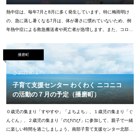
熱中症は、毎年7月と8月に多く発生しています。特に梅雨明け
の、急に蒸し暑くなる7月は、体が暑さに慣れていないため、例
年熱中症による救急搬送者や死亡者が急増します。また、コロナ
禍での外出自粛により、体が暑さに適応できなかったり、マスク
着用により熱がこもりやすくなりますので、より一層
播磨町
2021.07.1
子育て支援センター わくわく ニコニコ
の活動の７月の予定（播磨町）
０歳児の集まり「すやすや」「よちよち」、１歳児の集まり「ぐ
んぐん」、２歳児の集まり「のびのび」に参加して、親子で一緒
に楽しい時間を過ごしましょう。南部子育て支援センター北部子
育て支援センターすやすや（０歳児）令和３年４月２日～よちよ