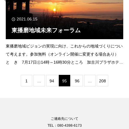
2021.06.15
東播磨地域未来フォーラム
東播磨地域ビジョンの実現に向け、これからの地域づくりについ
て考えます。参加無料（オンライン開催に変更する場合あり）
と き 7月17日㊏14時～16時30分ところ 加古川プラザホテル
定 員 70人（抽選）申・問 7月2日㊎までにファクス、Eメー
ルで東播磨県民局総務防災課へ
1
…
94
95
96
…
208
ご連絡先について
TEL：080-4398-6173