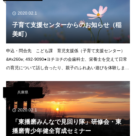
2020.02.1
子育て支援センターからのお知らせ（稲
美町）
申込・問合先 こども課 育児支援係（子育て支援センター）
&#x260e; 492-9090●ヨチヨチの会歯科士、栄養士を交えて日常
の育児について話し合ったり、親子のふれあい遊びを体験しま
す。申し込みはいりません。【と き】 2月13日（木）10:00
～11:30【ところ
兵庫県
2020.02.1
「東播磨みんなで見回り隊」研修会・東
播磨青少年健全育成セミナー