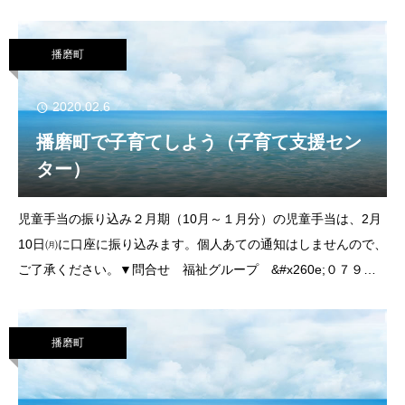
象 稲美町国民健康保険に加入中の40～74歳の人▼費
用 無料▼ところ 稲美町・加古川市・播磨
播磨町
2020.02.6
播磨町で子育てしよう（子育て支援セン
ター）
児童手当の振り込み２月期（10月～１月分）の児童手当は、2月
10日㈪に口座に振り込みます。個人あての通知はしませんので、
ご了承ください。▼問合せ 福祉グループ &#x260e;０７９
（４３５）２３６２北部子育て支援センター幼稚園交流講座 蓮
池幼稚園に遊びに行こう幼稚園
播磨町