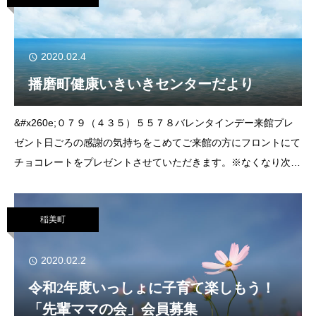
2020.02.4
播磨町健康いきいきセンターだより
&#x260e;０７９（４３５）５５７８バレンタインデー来館プレ
ゼント日ごろの感謝の気持ちをこめてご来館の方にフロントにて
チョコレートをプレゼントさせていただきます。※なくなり次第
終了とさせていただきます。ご了承ください。▼日時 ２月14日
㈮ 午前９時30分～
稲美町
2020.02.2
令和2年度いっしょに子育て楽しもう！
「先輩ママの会」会員募集