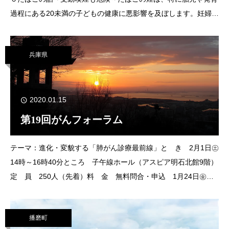
過程にある20未満の子どもの健康に悪影響を及ぼします。妊婦が
喫煙をしたり、副流煙（火のついた先から立ち上がる煙）を間接
的に吸い込む受動喫煙を
兵庫県
2020.01.15
第19回がんフォーラム
テーマ：進化・変貌する「肺がん診療最前線」と き 2月1日㊏
14時～16時40分ところ 子午線ホール（アスピア明石北館9階）
定 員 250人（先着）料 金 無料問合・申込 1月24日㊎ま
でに電話、ファクス、Eメールで住所、参加者全員の氏名、電話
番号、ファクス番号を県立が
播磨町