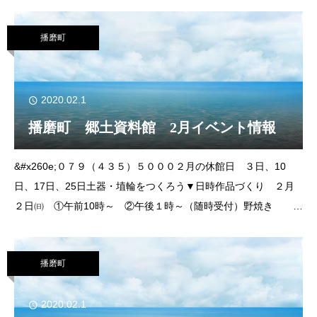
んか。▼活動期間 令和2年4月～翌年2月（月2～3回程度）▼
対 象 2歳（平成29年4月2日以降生
播磨町
2020.02.1
播磨町 郷土資料館 2月イベント情報
&#x260e;０７９（４３５）５０００２月の休館日 ３日、10
日、17日、25日土器・埴輪をつくろう▼日時作品づくり ２月
２日㈰ ①午前10時～ ②午後１時～（随時受付）野焼き
２月15日㈯ 午前10時～午後３時▼場所 学習室など▼内容
土器、埴輪、土笛など
播磨町
2020.02.1