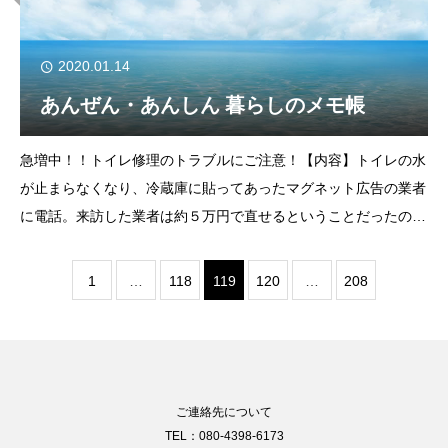
2020.01.14
あんぜん・あんしん 暮らしのメモ帳
急増中！！トイレ修理のトラブルにご注意！【内容】トイレの水
が止まらなくなり、冷蔵庫に貼ってあったマグネット広告の業者
に電話。来訪した業者は約５万円で直せるということだったの
に、便器交換、給水管の修理など次々すすめられ30万円を支払っ
てしまった。（80代 女性）【ひとこと
1
…
118
119
120
…
208
ご連絡先について
TEL：080-4398-6173