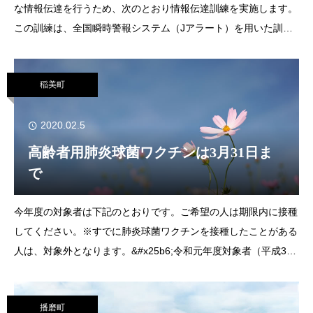
な情報伝達を行うため、次のとおり情報伝達訓練を実施します。
この訓練は、全国瞬時警報システム（Jアラート）を用いた訓練
で、全国一斉に情報伝達訓練が行われます。訓練実施日時 ２月
１９日（水）１１：００情報伝達手段①防災行
稲美町
2020.02.5
高齢者用肺炎球菌ワクチンは3月31日ま
で
今年度の対象者は下記のとおりです。ご希望の人は期限内に接種
してください。※すでに肺炎球菌ワクチンを接種したことがある
人は、対象外となります。&#x25b6;令和元年度対象者（平成31
年4月2日から令和2年4月1日までの誕生日で対象年齢となる人）
①令和元年度に65歳、70歳
播磨町