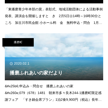
「東播磨青少年本部の賞」表彰式、地域活動団体による活動事例
発表、講演会を開催しますと き 2月5日㊌14時～16時30分と
ころ 加古川市民会館 小ホール料 金 無料申込・問合 1月1
月31日㊎までに電話、ファクスで東播磨青少年本部へ
&#x260e;079（421）91
播磨町
2020.02.1
播磨ふれあいの家だより
&#x25b6;申込み・問合せ 播磨ふれあいの家
&#x260e;079（678）1481 朝来市多々良木244-1播磨町限定感
謝フェア 「すき鍋会席プラン」1泊2食9,900円（税込）長年ご
愛顧いただき本当にありがとうございました。これまでの感謝の