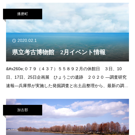
気持ちを込めて、食材に
播磨町
2020.02.1
県立考古博物館 2月イベント情報
&#x260e;０７９（４３７）５５８９２月の休館日 ３日、10
日、17日、25日企画展 ひょうごの遺跡 ２０２０ ―調査研究
速報―兵庫県が実施した発掘調査と出土品整理から、最新の調査
成果を一堂に公開する展覧会。今回は平成30年度に刊行した発掘
調査報告書に掲載した遺跡
加古郡