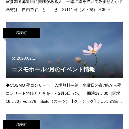
室参加者募集絵に興味がある人、一緒に絵を描いてみませんか？
画材は、自由です。と き 2月11日（火・祝） 9:30～
11:30 ※受付開始中と こ ろ ふれあい交流館 創作棟
主 催 コスモ絵画サ
稲美町
2020.02.1
コスモホール2月のイベント情報
◆COSMO 夢コンサート 入場無料～第一水曜日の夜7時から夢
コンサートでひとときを！～2月5日（水） 開演19：00（開場
18：30）vol.276 Suite（スーツ）【クラシック】ホルンの輪
【クラシック・ポップス】4月8日（水） 開演19：00（開場
18：30）
稲美町