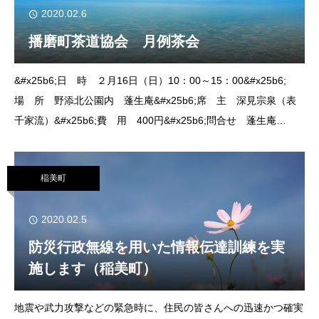
2020.02.6
播磨町茶道協会 月例茶会
&#x25b6;日 時 ２月16日（日）10：00～15：00&#x25b6;
場 所 野添北公園内 蓬生庵&#x25b6;席 主 深見宗泉（表
千家流）&#x25b6;費 用 400円&#x25b6;問合せ 蓬生庵
&#x260e;０７８（９４４）６０４０どなたでもご自由に
稲美町
2020.02.5
防災行政無線を用いた情報伝達訓練を実
施します（稲美町）
地震や武力攻撃などの緊急時に、住民の皆さんへの迅速かつ確実