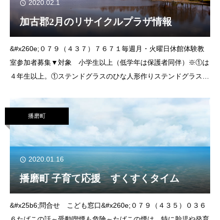
2020.02.1
加古郡2月のリサイクルプラザ情報
&#x260e;０７９（４３７）７６７１毎週月・火曜日休館体験教
室参加者募集▼対象 小学生以上（低学年は保護者同伴）※①は
４年生以上。①ステンドグラスのひな人形作りステンドグラスを
使って、ひな人形のプレートを作ります。▼日時 ２月１日㈯、
２日㈰ 午前９時30分～正
播磨町
2020.01.16
播磨町 子育て応援 すくすくタイム
&#x25b6;問合せ こども窓口&#x260e;０７９（４３５）０３６
６たばこの話～受動喫煙も危険～たばこの煙は、特に胎児や発育