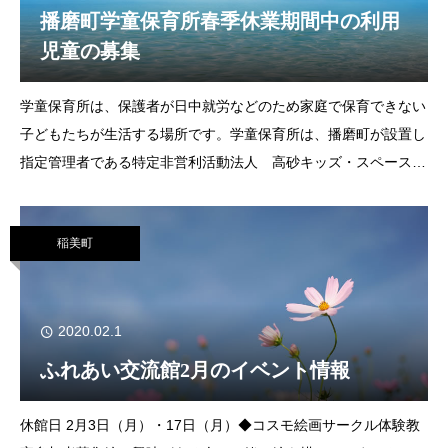
播磨町学童保育所春季休業期間中の利用
児童の募集
学童保育所は、保護者が日中就労などのため家庭で保育できない
子どもたちが生活する場所です。学童保育所は、播磨町が設置し
指定管理者である特定非営利活動法人 高砂キッズ・スペースが
運営を行っています。今回、令和元年度春休み期間中の利用児童
を募集します。▼対象 町内の小学校に在学する
稲美町
2020.02.1
ふれあい交流館2月のイベント情報
休館日 2月3日（月）・17日（月）◆コスモ絵画サークル体験教