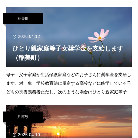
クラスに出場の小学生は1,500円となります。申込み ６月３日
（木）
稲美町
2026.04.12
ひとり親家庭等子女奨学金を支給します
（稲美町）
母子・父子家庭か生活保護家庭などのお子さんに奨学金を支給し
ます。対 象 学校教育法に規定する高校などに修学している子
どもの扶養義務者ただし、次のような場合はひとり親家庭等子女
奨学金の支給はできません。①申請者と同一世帯全員の所得の合
計金額（令和７年中）が350万円以上
兵庫県
2026.04.10