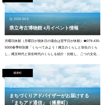
2026.04.5
県立考古博物館 4月イベント情報
月曜日休館（月曜日が祝休日の場合は翌平日が休館）☎079-435-
5000春季特別展「くらべてみよう！縄文のくらしと弥生のくら
し」縄文時代と弥生時代のくらしを紹介・比較し、二つの文化の
共通点や違いを探ります。日 時 ４月25日（土）～６月28日
（日）９時30分
播磨町
2026.04.5
まちづくりアドバイザーがお届けする
「まちアド通信」（播磨町）