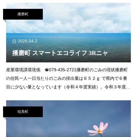
播磨町
2026.04.2
播磨町 スマートエコライフ 3Rニャ
産業環境課環境係 ☎079-435-2721播磨町のごみの現状播磨町
の住民一人一日当たりのごみの排出量は６５２ｇ で県内で６番
目に少ない量となっています（令和４年度実績）。令和３年度
（４位）から順位は下がってしまいましたが、ごみの量は大きく
変わっていません。住民の
稲美町