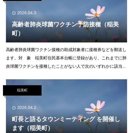
2026.04.3
高齢者肺炎球菌ワクチン予防接種（稲美
町）
高齢者肺炎球菌ワクチン接種の助成対象者に接種券などを郵送し
ます。対 象 稲美町住民基本台帳に登録があり、これまでに肺
炎球菌ワクチンを接種したことがない人で次のいずれかに該当す
る人①65歳の人②60歳以上65歳未満の人で、心臓、腎臓、呼吸
器の機能に自己の身辺の日常生活活
稲美町
2026.04.2
町長と語るタウンミーティング を開催し
ます（稲美町）