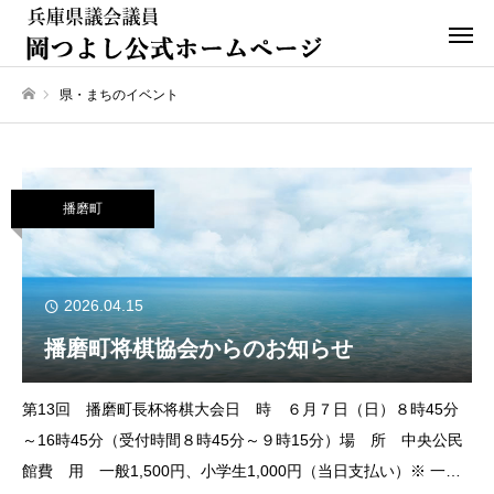
県・まちのイベント
ホーム
播磨町
2026.04.15
播磨町将棋協会からのお知らせ
第13回 播磨町長杯将棋大会日 時 ６月７日（日）８時45分
～16時45分（受付時間８時45分～９時15分）場 所 中央公民
館費 用 一般1,500円、小学生1,000円（当日支払い）※ 一般