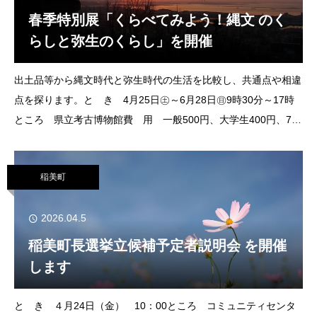
春季特別展「くらべてみよう！縄文 のく
らしと弥生のくらし」を開催
出土品等から縄文時代と弥生時代の生活を比較し、共通点や相違
点を探ります。と き 4月25日㊏～6月28日㊐9時30分～17時
ところ 県立考古博物館費 用 一般500円、大学生400円、70
歳以上250円、高校生以下無料問合せ 同館 ☎079-437-5589
0
稲美町
2026.04.5
稲美町長選挙立候補予定者説明会 を開催
します
と き ４月24日（金） 10：00ところ コミュニティセンタ