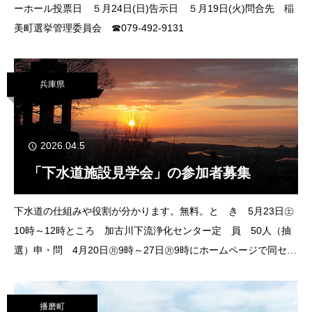
ーホール投票日 ５月24日(日)告示日 ５月19日(火)問合先 稲
美町選挙管理委員会 ☎079-492-9131
兵庫県
2026.04.5
「下水道施設見学会」の参加者募集
下水道の仕組みや役割が分かります。無料。と き 5月23日㊏
10時～12時ところ 加古川下流浄化センター定 員 50人（抽
選）申・問 4月20日㊊9時～27日㊊9時にホームページで同セン
ターへ☎079-424-1313
079-424-1314
播磨町