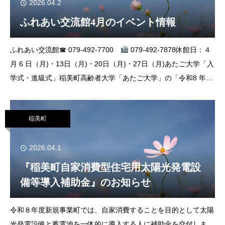
2026.04.2
ふれあい交流館4月のイベント情報
ふれあい交流館☎ 079-492-7700
079-492-7878休館日：４
月 6 日（月)・13日（月)・20日（月)・27日（月)あたご大学「入
学式・進級式」稲美町高齢者大学「あたご大学」の「令和8 年度
入学式・進級式」を開催します。と き
稲美町
2026.04.1
『稲美町自家消費型住宅用太陽光発電設
備等導入補助金』のお知らせ
令和８年度新規事業町では、自家消費することを目的として太陽
光発電設備と蓄電池を一体的に導入する人に補助金を交付しま