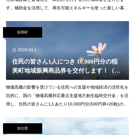
す。補助金を活用して、再生可能エネルギーを使った新しい暮ら
しをはじめませんか。補助金の詳細は、町ホームページをご覧く
ださい。主な補助要件✓FIT制
稲美町
2026.04.1
住民の皆さん1人につき 10,000円分の稲
美町地域振興商品券を交付します！（稲
美町）
物価高騰の影響を受けている住民への支援や地域経済の活性化を
目的に、国の「物価高騰対応重点支援地方創生臨時交付金」を活
用し、住民の皆さんに1人あたり10,000円分(500円券×20枚)の稲
美町地域振興商品券を交付します。交付対象者 令和8年3月31
日時点で、稲美町の住民基本台
加古郡