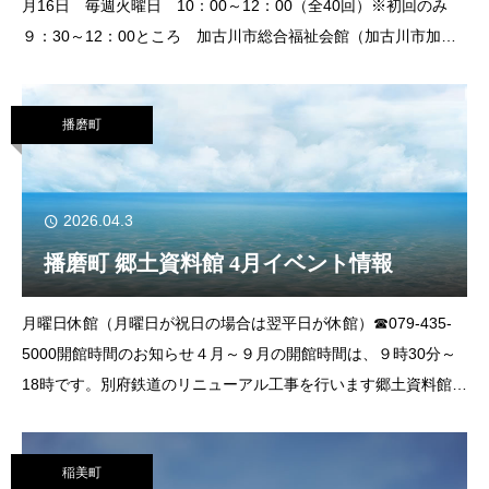
月16日 毎週火曜日 10：00～12：00（全40回）※初回のみ
９：30～12：00ところ 加古川市総合福祉会館（加古川市加古
川町寺家町177-12）内 容 ろう者と日常的な会話ができる程
度の手話の
播磨町
2026.04.3
播磨町 郷土資料館 4月イベント情報
月曜日休館（月曜日が祝日の場合は翌平日が休館）☎079-435-
5000開館時間のお知らせ４月～９月の開館時間は、９時30分～
18時です。別府鉄道のリニューアル工事を行います郷土資料館に
屋外展示されている別府鉄道でリニューアル工事を行うため、工
事期間中
稲美町