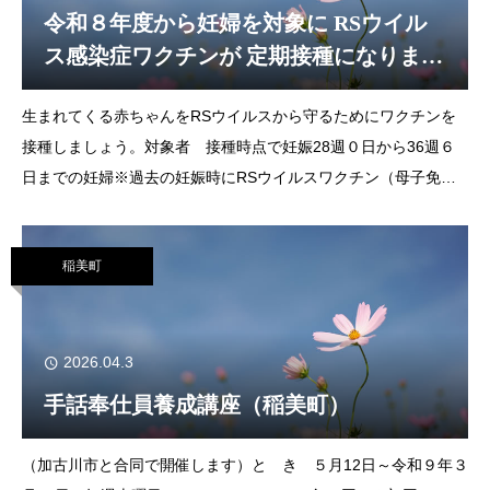
令和８年度から妊婦を対象に RSウイル
ス感染症ワクチンが 定期接種になります
（稲美町）
生まれてくる赤ちゃんをRSウイルスから守るためにワクチンを
接種しましょう。対象者 接種時点で妊娠28週０日から36週６
日までの妊婦※過去の妊娠時にRSウイルスワクチン（母子免疫
ワクチン）を接種したことのある人も対象です。交付方法 妊娠
届出時に予診票・接種券を交付します
稲美町
2026.04.3
手話奉仕員養成講座（稲美町）
（加古川市と合同で開催します）と き ５月12日～令和９年３