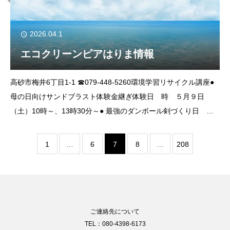
2026.04.1
エコクリーンピアはりま情報
高砂市梅井6丁目1-1 ☎079-448-5260環境学習リサイクル講座●
母の日向けサンドブラスト体験金継ぎ体験日 時 ５月９日
（土）10時～、13時30分～● 最強のダンボール剣づくり日
時 ５月16日（土）10時～、13時30分～各講座共通 詳細
1
…
6
7
8
…
208
ご連絡先について
TEL：080-4398-6173