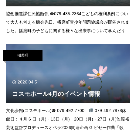
協働推進課住民協働係 ☎079‐435‐2364こどもの権利条例につい
て大人も考える機会先日、播磨町青少年問題協議会が開催されま
した。播磨町の子どもに関する様々な出来事について学んだり、
話し合う機会として開催されています。播磨町では、町内在住の
小学４年生から中
稲美町
2026.04.5
コスモホール4月のイベント情報
文化会館(コスモホール)☎ 079-492-7700
079-492-7878休
館日：４月 6 日（月)・13日（月)・20日（月)・27日（月)佐渡裕
芸術監督プロデュースオペラ2026関連企画 G.ビゼー作曲「歌劇