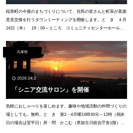
稲美町の今後のまちづくりについて、住民の皆さんと町長が直接
意見交換を行うタウンミーティングを開催します。と き ４月
16日（木） 19：00～ところ コミュニティセンターホールテ
ーマ 令和８年度の主要施策対 象 町内在住か在勤、在学の人
申込み 不要注意事項
兵庫県
2026.04.2
「シニア交流サロン」を開催
気軽におしゃべりを楽しめます。趣味や地域活動の仲間づくりの
場としても。無料。と き 第2・4月曜10時30分～12時（祝休
日の場合は翌平日）所・問 かこむ（県加古川総合庁舎1階）
☎079-421-1136
079-421-1148