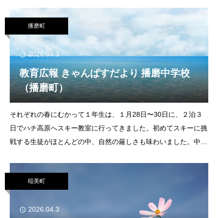
カルメン」ハイライトコンサート関
播磨町
2026.04.3
教育広報 きゃんぱすだより 播磨中学校
（播磨町）
それぞれの春にむかって１年生は、１月28日〜30日に、２泊３
日でハチ高原へスキー教室に行ってきました。初めてスキーに挑
戦する生徒がほとんどの中、自然の厳しさも味わいました。中学
生になって初めての宿泊を伴う校外学習をとおして、集団生活で
のルールや約束など、大切なことを意識しなが
稲美町
2026.04.3