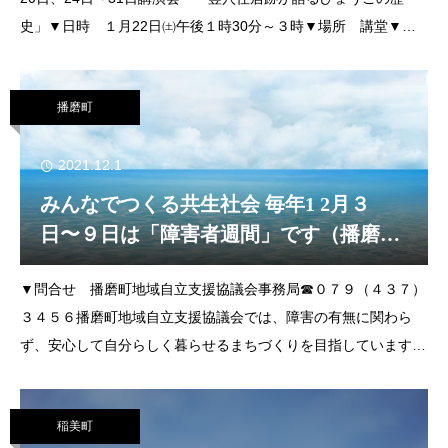
史」▼日時 １月22日㈯午後１時30分～３時▼場所 講堂▼講
師 山下史朗（兵庫県企画県民部）▼定員 72人（予約が必要）
▼締切
播磨町
2021.12.1
みんなでつくる共生社会 毎年1 2月３
日〜９日は「障害者週間」です（播磨
町）
▼問合せ 播磨町地域自立支援協議会事務局☎０７９（４３７）
３４５６播磨町地域自立支援協議会では、障害の有無に関わら
ず、安心して自分らしく暮らせるまちづくりを目指しています。
安心して暮らすとはどういうことなのか、これまでの歴史や今な
お残る課題について、同協議会の推進委員でもあり
稲美町