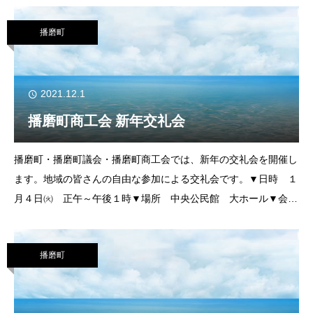
売数 １世帯に10袋まで（
播磨町
2021.12.1
播磨町商工会 新年交礼会
播磨町・播磨町議会・播磨町商工会では、新年の交礼会を開催し
ます。地域の皆さんの自由な参加による交礼会です。▼日時 １
月４日㈫ 正午～午後１時▼場所 中央公民館 大ホール▼会
費 ２千円（お持ち帰り用の昼食をご用意いたします）▼申込
み・問合せ 参加希望の方は、12月1
播磨町