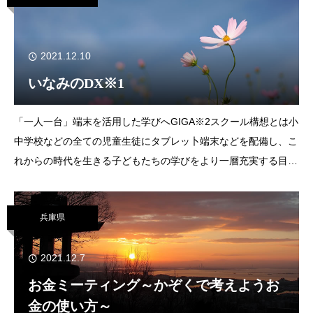
2021.12.10
いなみのDX※1
「一人一台」端末を活用した学びへGIGA※2スクール構想とは小
中学校などの全ての児童生徒にタブレッ卜端末などを配備し、こ
れからの時代を生きる子どもたちの学びをより一層充実する目的
で、文部科学省主体で推進している教育改革の構想です。今年
度、稲美町は子どもたちに一人一台の
兵庫県
2021.12.7
お金ミーティング～かぞくで考えようお
金の使い方～