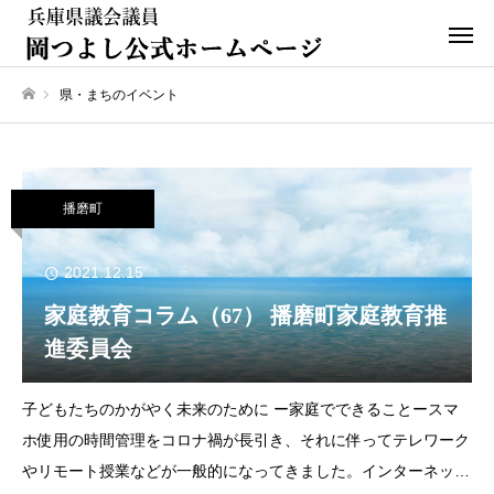
県・まちのイベント
ホーム
播磨町
2021.12.15
家庭教育コラム（67） 播磨町家庭教育推
進委員会
子どもたちのかがやく未来のために ー家庭でできることースマ
ホ使用の時間管理をコロナ禍が長引き、それに伴ってテレワーク
やリモート授業などが一般的になってきました。インターネット