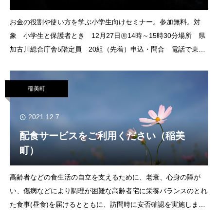
お金の役割や使い方を学ぶ小学生向けセミナー。参加無料。対
象 小学生と保護者とき 12月27日㊊14時～15時30分場所 県
加古川総合庁舎5階定員 20組（先着）申込・問合 電話で東播
磨消費者センターへ ☎ 079（421）0993
079（424）9977
稲美町
2021.12.7
配食サービスをご利用ください（稲美
町）
高齢者などの食生活の自立を支えるために、老衰、心身の障が
い、傷病などにより調理が困難な高齢者宅に栄養バランスのとれ
た食事(昼食)を届けるとともに、訪問時に安否確認を実施しま