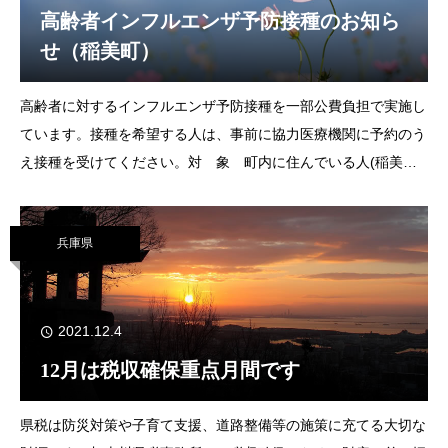
高齢者インフルエンザ予防接種のお知ら
せ（稲美町）
高齢者に対するインフルエンザ予防接種を一部公費負担で実施し
ています。接種を希望する人は、事前に協力医療機関に予約のう
え接種を受けてください。対 象 町内に住んでいる人(稲美町
内に住民票がある人)で、満65歳以上または満60歳以上65歳未満
の心臓、じん臓または呼服器に重い障
兵庫県
2021.12.4
12月は税収確保重点月間です
県税は防災対策や子育て支援、道路整備等の施策に充てる大切な