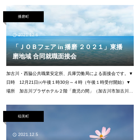
す。対 象 町民税非課税世帯に属する人で、下記のいずれかに
あてはまる人①65歳以上の人のみの世帯
播磨町
2021.12.6
「ＪＯＢフェア in 播磨 ２０２１」東播
磨地域 合同就職面接会
加古川・西脇公共職業安定所、兵庫労働局による面接会です。▼
日時 12月21日㈫午後１時30分～４時（午後１時受付開始）▼
場所 加古川プラザホテル２階「鹿児の間」（加古川市加古川町
溝之口８００ＪＲ加古川駅から徒歩５分）▼対象 概ね45歳未満
の求職者（令和４年３月卒業予定
稲美町
2021.12.5