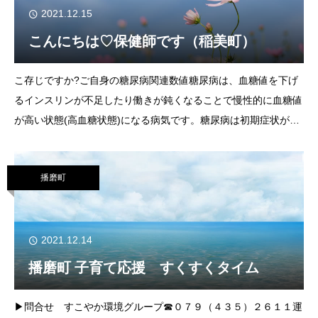
2021.12.15
こんにちは♡保健師です（稲美町）
こ存じですか?ご自身の糖尿病関連数値糖尿病は、血糖値を下げ
るインスリンが不足したり働きが鈍くなることで慢性的に血糖値
が高い状態(高血糖状態)になる病気です。糖尿病は初期症状がほ
とんど出ないため、糖尿病に気がつかないうちに病状が進行し、
合併症として、糖尿病腎症、糖尿病網膜症
播磨町
2021.12.14
播磨町 子育て応援 すくすくタイム
▶問合せ すこやか環境グループ☎０７９（４３５）２６１１運