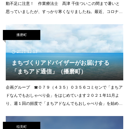
動不足に注意！ 作業療法士 髙津 千佳ついこの間まで暑いと
思っていましたが、すっかり寒くなりましたね。最近、コロナ禍
の影響もあり、お子さんたちが外遊びでしっかり身体を動かす時
間が減っています。活動のパワーが有り
播磨町
2021.12.13
まちづくりアドバイザーがお届けする
「まちアド通信」（播磨町）
企画グループ ☎︎０７９（４３５）０３５６コミセンで「まちア
ドなんでもおしゃべり会」をはじめています２０２１年11月よ
り、週１回の頻度で「まちアドなんでもおしゃべり会」を始めて
います。サークル活動やＮＰＯ法人の立ち上げ、自治会活動な
ど、まちづくりに関することであればな
稲美町