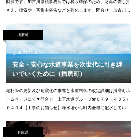
財源です。加古川県税事務所では税収確保のため、財産の差し押
さえ、捜索や一斉集中催告などを強化します。問合せ 加古川県
税事務所収税課 ☎ 079（421）9275 自動車税課 ☎
079（421）9023
079（
播磨町
2021.12.3
安全・安心な水道事業を次世代に引き継
いでいくために（播磨町）
老朽管の更新及び耐震化の推進と水道料金の改定詳細は播磨町ホ
ームページにて▼問合せ 上下水道グループ☎０７９（４３５）
０４０４【工事のお知らせ】浄水場から町内全域に配水している
主要な大口径の水道管（基幹管路）の耐震化・更新工事を行って
います。下記の日程で仮設管か
兵庫県