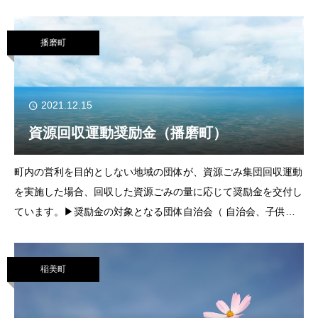
やＩＴの必要性がさらに高まると共に、それらを利用する時間も
日々増えています。現在、私達の一番身
播磨町
2021.12.15
資源回収運動奨励金（播磨町）
町内の営利を目的としない地域の団体が、資源ごみ集団回収運動
を実施した場合、回収した資源ごみの量に応じて奨励金を交付し
ています。▶奨励金の対象となる団体自治会（ 自治会、子供
会、婦人会、老人会などの各種団体）ＰＴＡ（ 町内の各保育
園、幼稚園、小学校、中学校の父母の会及び
稲美町