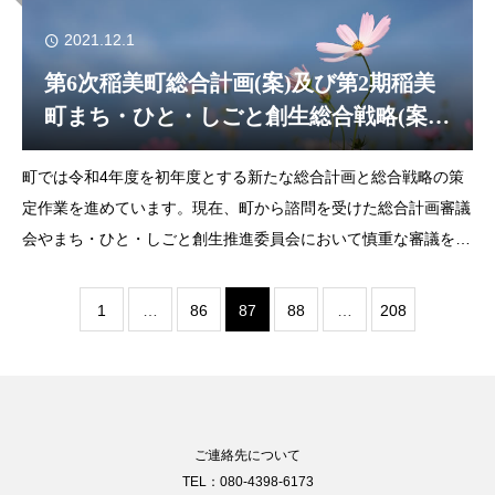
2021.12.1
第6次稲美町総合計画(案)及び第2期稲美
町まち・ひと・しごと創生総合戦略(案)
の意見募集のお知らせ
町では令和4年度を初年度とする新たな総合計画と総合戦略の策
定作業を進めています。現在、町から諮問を受けた総合計画審議
会やまち・ひと・しごと創生推進委員会において慎重な審議を実
施しており、このたび案がまとまりましたので、住民の皆さんの
ご意見を募集します。提出いただいたご
1
…
86
87
88
…
208
ご連絡先について
TEL：080-4398-6173