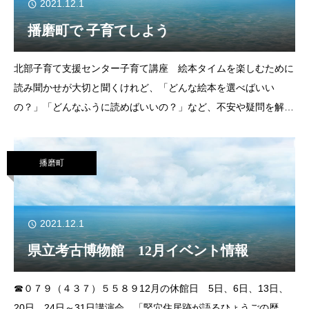
2021.12.1
播磨町で 子育てしよう
北部子育て支援センター子育て講座 絵本タイムを楽しむために
読み聞かせが大切と聞くけれど、「どんな絵本を選べばいい
の？」「どんなふうに読めばいいの？」など、不安や疑問を解消
しながら、お母さんも絵本の世界を楽しみましょう。▼日時 12
月22日㈬午前10時～11時30分
播磨町
2021.12.1
県立考古博物館 12月イベント情報
☎０７９（４３７）５５８９12月の休館日 5日、6日、13日、
20日、24日～31日講演会 「竪穴住居跡が語るひょうごの歴