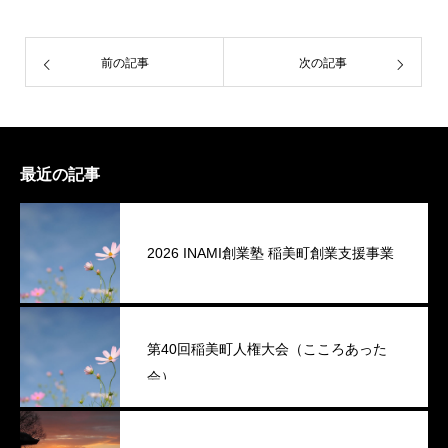
前の記事
次の記事
最近の記事
2026 INAMI創業塾 稲美町創業支援事業
第40回稲美町人権大会（こころあった
会）