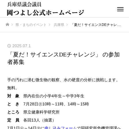
県・まちのイベント
兵庫県
「夏だ！サイエンスDEチャレンジ」 の参加者募集
ホーム
2025.07.1
「夏だ！サイエンスDEチャレンジ」 の参加
者募集
手の汚れに潜む微生物の観察、水の硬度の分析に挑戦します。
無料。
対 象
県内在住の小学4年生～中学3年生
と き
7月28日㊊10時～11時、14時～15時
ところ
県立健康科学研究所
定 員
各回13人（抽選）
7月1日㊋～14日㊊に
申し込みフォーム
で同研究所危機管理課へ