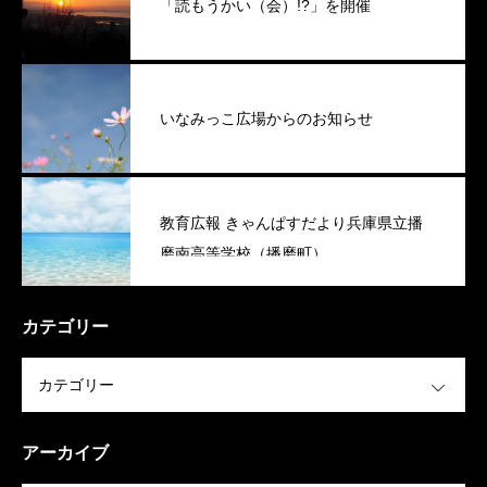
「読もうかい（会）!?」を開催
いなみっこ広場からのお知らせ
教育広報 きゃんぱすだより兵庫県立播
磨南高等学校（播磨町）
カテゴリー
OPEN
アーカイブ