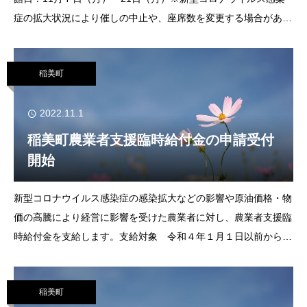
症の拡大状況により催しの中止や、座席数を変更する場合があり
ます。あらかじめご了承いただきますようお願いいたします。
稲美町
2022.11.1
稲美町農業者支援臨時給付金の申請受付
開始
新型コロナウイルス感染症の感染拡大などの影響や原油価格・物
価の高騰により経営に影響を受けた農業者に対し、農業者支援臨
時給付金を支給します。支給対象 令和４年１月１日以前から町
内で農業経営を行う個人、法人、集落営農組合、稲美町認定農業
者または稲美町認定新規就農者であって、給付金
稲美町