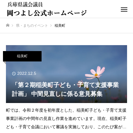
県・まちのイベント
稲美町
ホーム
稲美町
2022.12.5
「第２期稲美町子ども・子育て支援事業
計画」 中間見直しに係る意見募集
町では、令和２年度を初年度とした、稲美町子ども・子育て支援
事業計画の中間年の見直し作業を進めています。現在、稲美町子
ども・子育て会議において審議を実施しており、このたび案がま