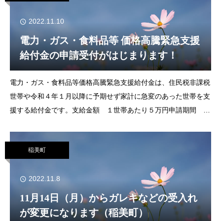
2022.11.10
電力・ガス・食料品等 価格高騰緊急支援
給付金の申請受付がはじまります！
電力・ガス・食料品等価格高騰緊急支援給付金は、住民税非課税
世帯や令和４年１月以降に予期せず家計に急変のあった世帯を支
援する給付金です。支給金額 １世帯あたり５万円申請期間 12
月上旬から令和５年１月31日（火）まで給付金を受給するために
は、手続きが必要です。※DV
稲美町
2022.11.8
11月14日（月）からガレキなどの受入れ
が変更になります（稲美町）