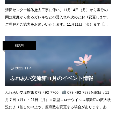
清掃センター解体撤去工事に伴い、11月14日（月）から当分の
間は家庭から出るガレキなどの受入れを次のとおり変更します。
ご理解とご協力をお願いいたします。11月11日（金）まで【受
付】 旧稲美町清掃センター【搬入】 稲美町最終処分場月・金
曜日 9：00～11：0
稲美町
2022.11.4
ふれあい交流館11月のイベント情報
ふれあい交流館☎ 079-492-7700
079-492-7878休館日：11
月７日（月）・21日（月）※新型コロナウイルス感染症の拡大状
況により催しの中止や、座席数を変更する場合があります。あら
かじめご了承いただきますようお願いいたします。第54回