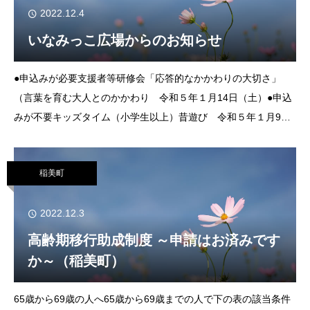
2022.12.4
いなみっこ広場からのお知らせ
●申込みが必要支援者等研修会「応答的なかかわりの大切さ」
（言葉を育む大人とのかかわり 令和５年１月14日（土）●申込
みが不要キッズタイム（小学生以上）昔遊び 令和５年１月9日
（月・祝）１歳児の会（座談会） 令和５年1 月12日（木）キッ
ズタイム（小学生以上）卓
稲美町
2022.12.3
高齢期移行助成制度 ～申請はお済みです
か～（稲美町）
65歳から69歳の人へ65歳から69歳までの人で下の表の該当条件