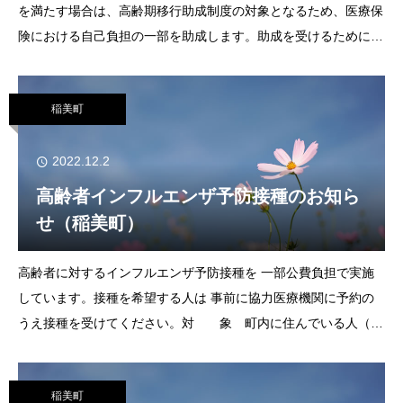
を満たす場合は、高齢期移行助成制度の対象となるため、医療保
険における自己負担の一部を助成します。助成を受けるために
は、申請が必要です。該当する人でまだ申請をされていない場合
は、手続きをしてください。申
稲美町
2022.12.2
高齢者インフルエンザ予防接種のお知ら
せ（稲美町）
高齢者に対するインフルエンザ予防接種を 一部公費負担で実施
しています。接種を希望する人は 事前に協力医療機関に予約の
うえ接種を受けてください。対 象 町内に住んでいる人（稲
美町内に住民票がある人）で、満65歳以上の人または満60歳以
上65歳未満の人で心臓、じん臓または呼
稲美町