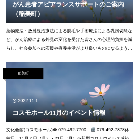
がん患者アピアランスサポートのご案内
（稲美町）
薬物療法・放射線治療法による脱毛や手術療法による乳房切除な
ど、がん治療による外見の変化を受けた皆さんの心理的負担を減
らし、社会参加への応援や療養生活がより良いものになるよう、
医療用ウィッグや乳房補整具の購入にかかった費用の一部を助成
します。対 象 次のいずれにも該当する人
稲美町
2022.11.1
コスモホール11月のイベント情報
文化会館(コスモホール)☎ 079-492-7700
079-492-7878休
館日：11月７日（月）・21日（月）※新型コロナウイルス感染