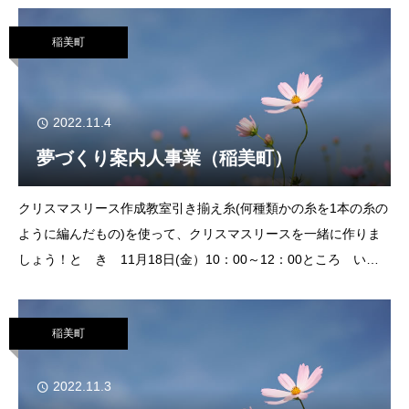
稲美町
2022.11.4
夢づくり案内人事業（稲美町）
クリスマスリース作成教室引き揃え糸(何種類かの糸を1本の糸の
ように編んだもの)を使って、クリスマスリースを一緒に作りま
しょう！と き 11月18日(金）10：00～12：00ところ いな
み文化の森 ふれあい交流館 研修室1対 象 どなたでも募集
人数 15人程度
稲美町
2022.11.3