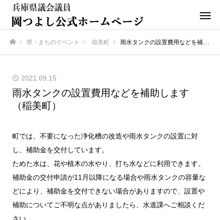
県・まちのイベント
稲美町
雨水タンクの設置費用などを補助します（稲美町）
ホーム
2021.09.15
雨水タンクの設置費用などを補助します
（稲美町）
町では、不要になった浄化槽の改造や雨水タンクの設置に対
し、補助金を交付しています。
ためた水は、花や植木の水やり、打ち水などに利用できます。
補助金の交付申請が11月以降になる場合や雨水タンクの容量な
どにより、補助金を交付できない場合がありますので、設置や
補助についてご不明な点がありましたら、水道課へご相談くだ
さい。