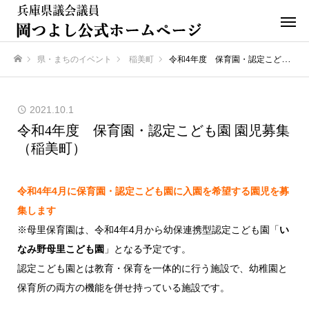
県・まちのイベント
稲美町
令和4年度 保育園・認定こども園 園児募集（稲美町）
ホーム
2021.10.1
令和4年度 保育園・認定こども園 園児募集
（稲美町）
令和4年4月に保育園・認定こども園に入園を希望する園児を募
集します
※母里保育園は、令和4年4月から幼保連携型認定こども園「
い
なみ野母里こども園
」となる予定です。
認定こども園とは教育・保育を一体的に行う施設で、幼稚園と
保育所の両方の機能を併せ持っている施設です。