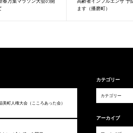
み新春万葉マラソン大会の開
高齢者インフルエンザ 予
て
ます（播磨町）
カテゴリー
回稲美町人権大会（こころあった会）
アーカイブ