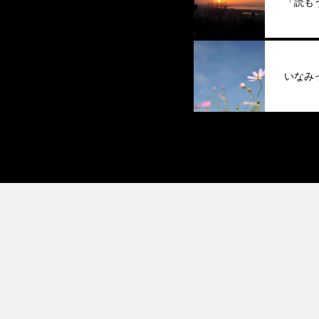
「読も
いなみ