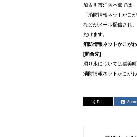
加古川市消防本部では、
「消防情報ネットかこが
などがメール配信され、
だけます。
消防情報ネットかこがわ
[間合先]
濁り水については稲美町役場 
消防情報ネットかこがわに
Post
Shar