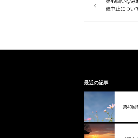
第49回いな
催中止につい
最近の記事
第40