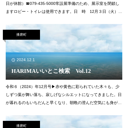
日が休館）☎079-435-5000常設展準備のため、展示室を閉鎖し
ますロビー・トイレは使用できます。日 時 12月３日（火）～
６日（金）※ 展示室は12月７日（土）から見学できます。
播磨町
2024.12.1
HARIMAいいとこ検索 Vol.12
令和６（2024）年12月号▶赤や黄色に彩られていた木々も、少
しずつ葉が舞い落ち、寂しげなシルエットになってきました。日
が暮れるのもいちだんと早くなり、朝晩の澄んだ空気にも身が引
き締まる思いがします。まちはいよいよ冬の装い。すぎゆく秋に
名残惜しさを感じつつ、そろそろ私も冬支度
播磨町