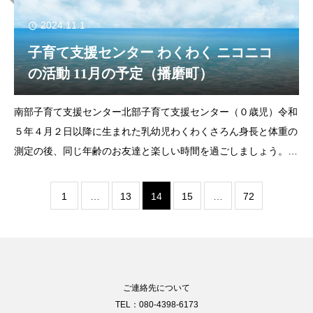
2024.11.1
子育て支援センター わくわく ニコニコ
の活動 11月の予定（播磨町）
南部子育て支援センター北部子育て支援センター（０歳児）令和
５年４月２日以降に生まれた乳幼児わくわくさろん身長と体重の
測定の後、同じ年齢のお友達と楽しい時間を過ごしましょう。▶
日 時 11月６日（水）９時20分～1
1
…
13
14
15
…
72
ご連絡先について
TEL：080-4398-6173