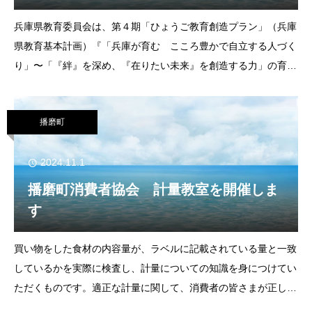
兵庫県教育委員会は、第４期「ひょうご教育創造プラン」（兵庫
県教育基本計画）『「兵庫が育む こころ豊かで自立する人づく
り」〜「『絆』を深め、『在りたい未来』を創造する力」の育
成〜』において以下の基本方針を掲げています。基本方針１
「予測困難な時代を生き抜く力を育む教育の推進」
播磨町
2024.11.1
播磨町消費者協会 計量教室を開催しま
す
買い物をした食材の内容量が、ラベルに記載されている量と一致
しているかを実際に検査し、計量についての知識を身につけてい
ただくものです。適正な計量に関して、消費者の皆さまが正しい
知識を持つことで、業者と消費者が信頼して取引ができる社会基