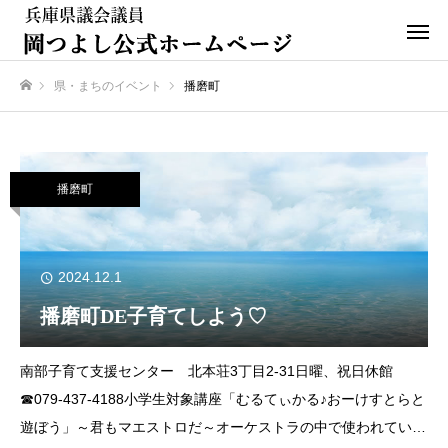
県・まちのイベント
播磨町
ホーム
播磨町
2024.12.1
播磨町DE子育てしよう♡
南部子育て支援センター 北本荘3丁目2-31日曜、祝日休館
☎079‐437-4188小学生対象講座「むるてぃかる♪おーけすとらと
遊ぼう」～君もマエストロだ～オーケストラの中で使われている