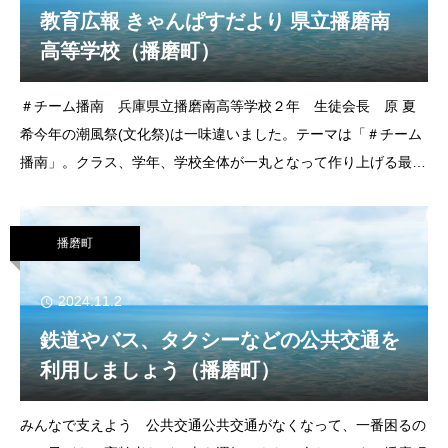
教育広報 きゃんぱすだより 県立播磨南
高等学校（播磨町）
＃チーム播南 兵庫県立播磨南高等学校２年 生徒会長 原 夏
希今年の潮風祭(文化祭)は一味違いました。テーマは「＃チーム
播南」。クラス、学年、学校全体が一丸となって作り上げる最高
の思い出。ステージ発表や展示、体験型の模擬店があり、保護者
の方々も多く来校され、例年以上に盛り上がり
播磨町
2024.11.2
鉄道やバス、タクシーなどの公共交通を
利用しましょう（播磨町）
みんなで支えよう 公共交通公共交通がなくなって、一番困るの