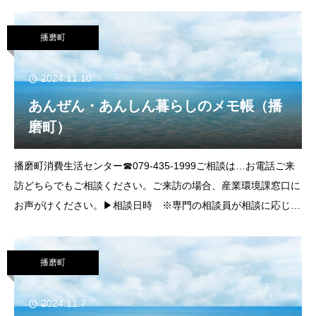
たくさんの居場所があります。今回はそんな居場所のひとつをご
紹介します。播磨西
播磨町
2024.11.10
あんぜん・あんしん暮らしのメモ帳（播
磨町）
播磨町消費生活センター☎079-435-1999ご相談は…お電話ご来
訪どちらでもご相談ください。ご来訪の場合、産業環境課窓口に
お声がけください。▶相談日時 ※専門の相談員が相談に応じま
す。毎週月・火・木曜日（祝日、年末年始を除く）９時～12時
13時～16時
播磨町
2024.11.7