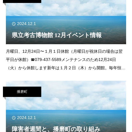
2024.12.1
県立考古博物館 12月イベント情報
月曜日、12月24日〜１月１日休館（月曜日が祝休日の場合は翌
平日が休館）☎079-437-5589メンテナンスのため12月24日
（火）から休館します新年は１月２日（木）から開館。毎年恒例
の「考古博DEお正月」を開催します。お楽しみに！日 時 １
月２日（
播磨町
2024.12.1
障害者週間と、播磨町の取り組み