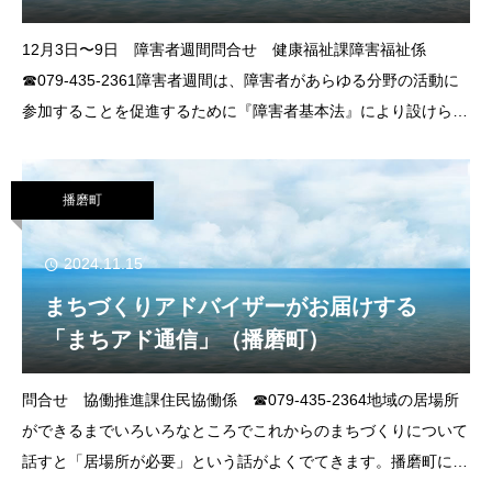
12月3日〜9日 障害者週間問合せ 健康福祉課障害福祉係
☎079‐435‐2361障害者週間は、障害者があらゆる分野の活動に
参加することを促進するために『障害者基本法』により設けられ
ています。障害のあるなしに関わらず誰もがともに支え合い、暮
らせるまちにするためには互
播磨町
2024.11.15
まちづくりアドバイザーがお届けする
「まちアド通信」（播磨町）
問合せ 協働推進課住民協働係 ☎079‐435‐2364地域の居場所
ができるまでいろいろなところでこれからのまちづくりについて
話すと「居場所が必要」という話がよくでてきます。播磨町にも