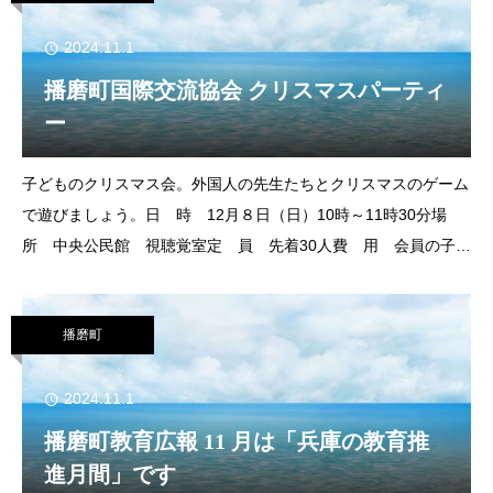
2024.11.1
播磨町国際交流協会 クリスマスパーティ
ー
子どものクリスマス会。外国人の先生たちとクリスマスのゲーム
で遊びましょう。日 時 12月８日（日）10時～11時30分場
所 中央公民館 視聴覚室定 員 先着30人費 用 会員の子ど
も無料、非会員500円対 象 ４歳～小学生持ち物 はさみ、の
り、色マジック
播磨町
2024.11.1
播磨町教育広報 11 月は「兵庫の教育推
進月間」です