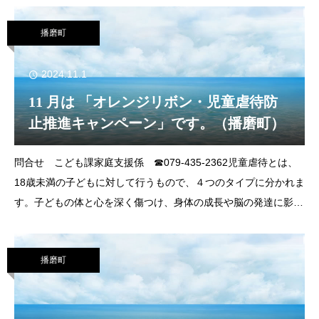
盤を作ることを目的に実施します。日 時 12
播磨町
2024.11.1
11 月は 「オレンジリボン・児童虐待防
止推進キャンペーン」です。（播磨町）
問合せ こども課家庭支援係 ☎079‐435‐2362児童虐待とは、
18歳未満の子どもに対して行うもので、４つのタイプに分かれま
す。子どもの体と心を深く傷つけ、身体の成長や脳の発達に影響
を及ぼすだけでなく、心の傷（トラウマ）が残ることもありま
す。子どもたちが健やかに育
播磨町