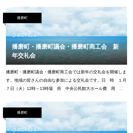
楽器演奏や指揮者体験をした後、プロの演奏家によるクリスマス
コンサートをお楽し
播磨町
2024.12.1
播磨町・播磨町議会・播磨町商工会 新
年交礼会
播磨町・播磨町議会・播磨町商工会では新年の交礼会を開催しま
す。地域の皆さんの自由な参加による交礼会です。日 時 １月
７日（火）12時～13時場 所 中央公民館大ホール費 用
2,000円※ 会場で昼食をご用意いたします。申込み 参加希望の
方は12月６日（金）ま
播磨町
2024.12.1