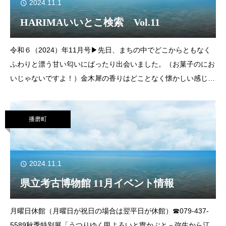
2024.11.1
HARIMAいいとこ検索 Vol.11
令和６（2024）年11月号▶先日、まちの中でどこからともなく
ふわりと漂う甘い匂いにばったり出会いました。（お菓子のにお
いじゃないですよ！）金木犀の香りはどことなく懐かしい感じが
しませんか？「光陰矢の如し」日が暮れるのも早くなり、残り少
なくなっていくカレンダーを見ると歳月
播磨町
2024.11.1
県立考古博物館 11月イベント情報
月曜日休館（月曜日が祝日の場合は翌平日が休館）☎079-437-
5589秋季特別展「うつりゆく甲よろいと冑かぶと－弥生から江