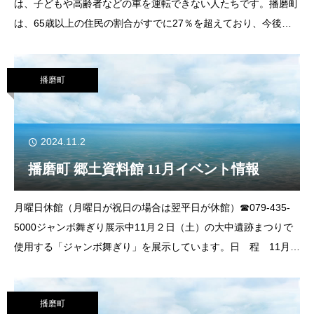
は、子どもや高齢者などの車を運転できない人たちです。播磨町
は、65歳以上の住民の割合がすでに27％を超えており、今後自
動車や自転車での移動が難しい高齢者の増加が予想されます。播
磨町では、運営状況の厳しいバス路線に対
播磨町
2024.11.2
播磨町 郷土資料館 11月イベント情報
月曜日休館（月曜日が祝日の場合は翌平日が休館）☎079-435-
5000ジャンボ舞ぎり展示中11月２日（土）の大中遺跡まつりで
使用する「ジャンボ舞ぎり」を展示しています。日 程 11月
17日（日）まで場 所 展示室土器・埴輪をつくろう粘土で土器
播磨町