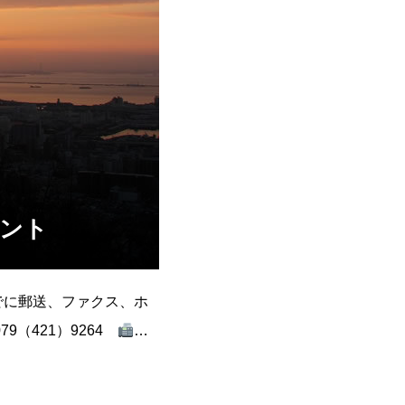
メント
でに郵送、ファクス、ホ
9（421）9264