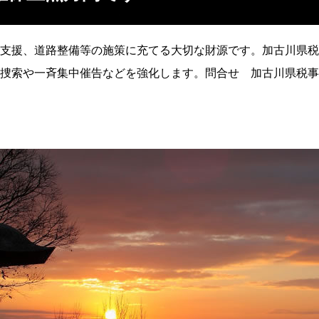
支援、道路整備等の施策に充てる大切な財源です。加古川県税
捜索や一斉集中催告などを強化します。問合せ 加古川県税事
車税課 ☎ 079（421）9023
079（