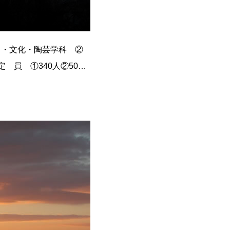
り・文化・陶芸学科 ②
 員 ①340人②50人