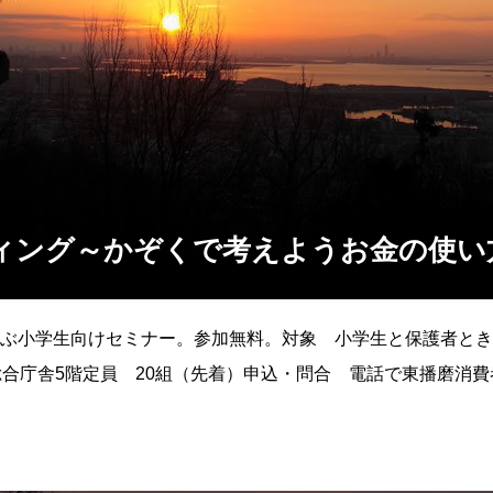
ィング～かぞくで考えようお金の使い
ぶ小学生向けセミナー。参加無料。対象 小学生と保護者とき 1
総合庁舎5階定員 20組（先着）申込・問合 電話で東播磨消
79（424）9977