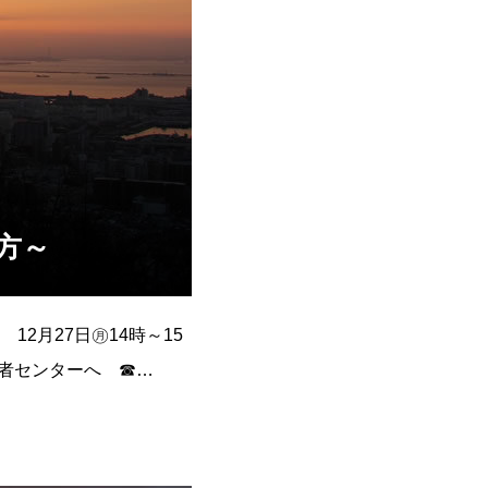
方～
2月27日㊊14時～15
費者センターへ ☎