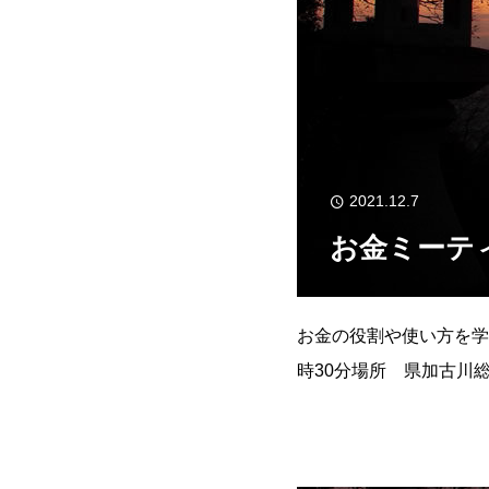
2021.12.7
お金ミーテ
お金の役割や使い方を学
時30分場所 県加古川
079（421）0993
0