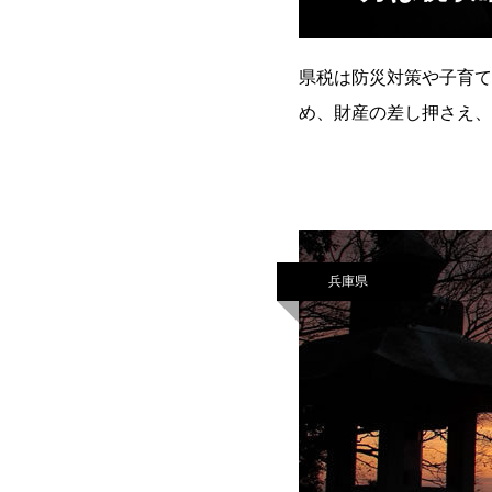
県税は防災対策や子育て
め、財産の差し押さえ、
079（421）9275 自動
兵庫県