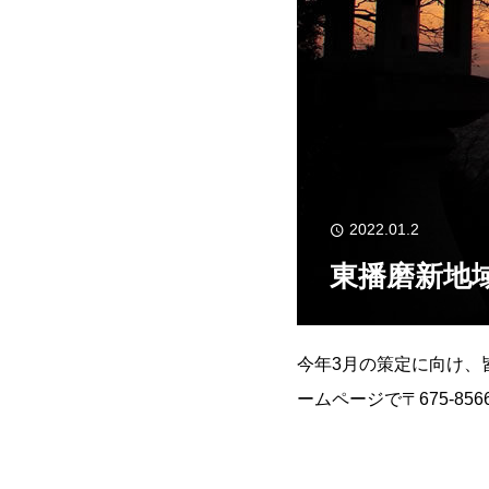
2022.01.2
東播磨新地
今年3月の策定に向け、
ームページで〒675-8
079（424）6616東