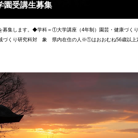
学園受講生募集
を募集します。◆学科＝①大学講座（4年制）園芸・健康づく
域づくり研究科対 象 県内在住の人※①はおおむね56歳以上定
途入学金など）申込・問合せ 1月4日