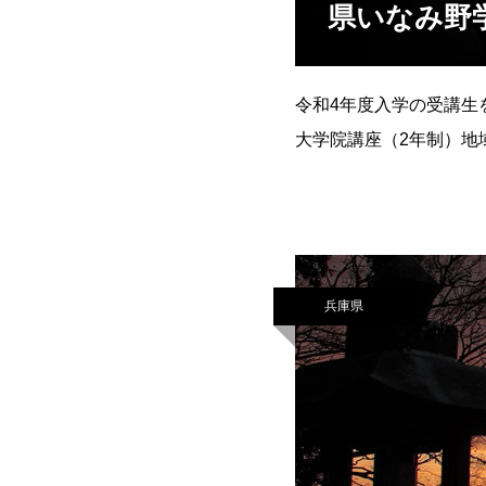
県いなみ野
令和4年度入学の受講生
大学院講座（2年制）地
◆受講料＝年5万円（別
兵庫県