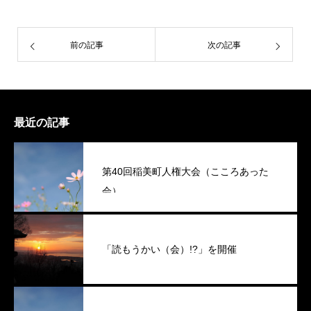
前の記事
次の記事
最近の記事
第40回稲美町人権大会（こころあった
会）
「読もうかい（会）!?」を開催