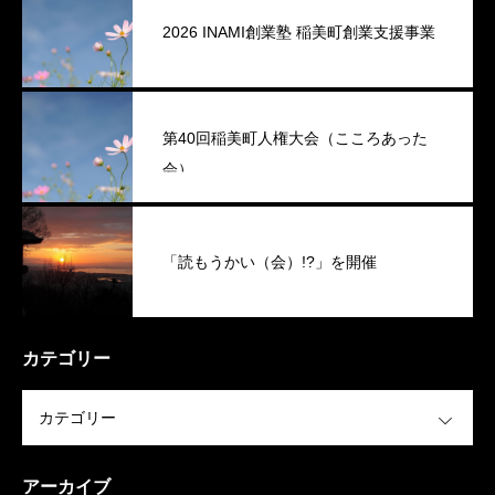
2026 INAMI創業塾 稲美町創業支援事業
第40回稲美町人権大会（こころあった
会）
「読もうかい（会）!?」を開催
カテゴリー
OPEN
アーカイブ