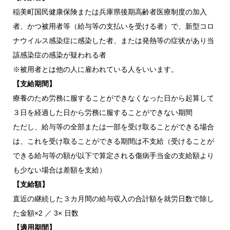
稲美町国民健康保険または兵庫県後期高齢者医療制度の加入
者、かつ被用者等（給与等の支払いを受ける者）で、新型コロ
ナウイルス感染症に感染した者、または発熱等の症状があり当
該感染症の感染が疑われる者
※被用者とは他の人に雇われている人をいいます。
【支給期間】
療養のため労務に服することができなくなった日から起算して
３日を経過した日から労務に服することができない期間
ただし、給与等の全部または一部を受け取ることができる場合
は、これを受け取ることができる期間は不支給（受けることが
できる給与等の額が以下で算定される傷病手当金の支給額より
も少ない場合は差額を支給）
【支給額】
直近の継続した３カ月間の給与収入の合計額を就労日数で除し
た金額×2 ／ 3× 日数
【適用期間】