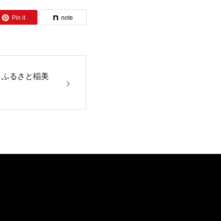
Pin it
note
！ふるさと稲美