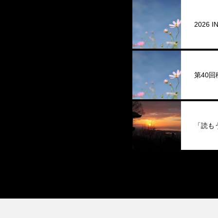
2026
第40
「読も