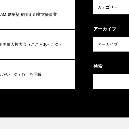
 INAMI創業塾 稲美町創業支援事業
アーカイブ
回稲美町人権大会（こころあった会）
検索
うかい（会）!?」を開催