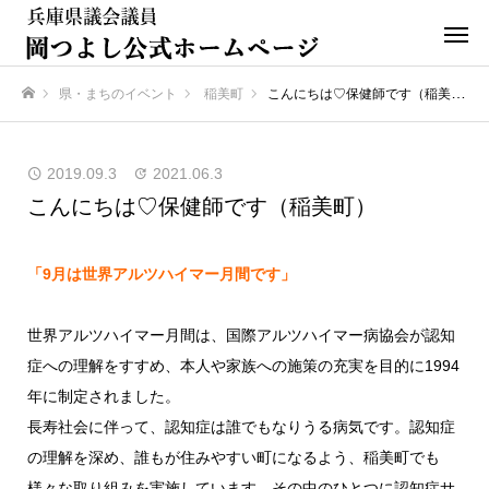
県・まちのイベント
稲美町
こんにちは♡保健師です（稲美町）
ホーム
2019.09.3
2021.06.3
こんにちは♡保健師です（稲美町）
「9月は世界アルツハイマー月間です」
世界アルツハイマー月間は、国際アルツハイマー病協会が認知
症への理解をすすめ、本人や家族への施策の充実を目的に1994
年に制定されました。
長寿社会に伴って、認知症は誰でもなりうる病気です。認知症
の理解を深め、誰もが住みやすい町になるよう、稲美町でも
様々な取り組みを実施しています。その中のひとつに認知症サ