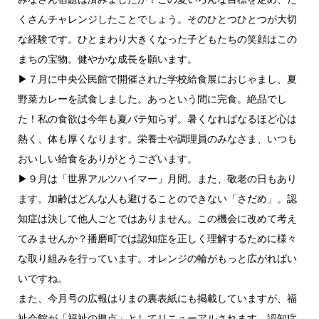
くさんチャレンジしたことでしょう。そのひとつひとつが大切
な経験です。ひとまわり大きくなった子どもたちの笑顔はこの
まちの宝物。健やかな成長を願います。
▶７月に中央公民館で開催された学校給食展におじゃまし、夏
野菜カレーを試食しました。あっという間に完食。絶品でし
た！私の食欲は今年も夏バテ知らず。暑くなればなるほど心は
熱く、体も厚くなります。栄養士や調理員のみなさま、いつも
おいしい給食をありがとうございます。
▶９月は「世界アルツハイマー」月間。また、敬老の日もあり
ます。加齢はどんな人も避けることのできない「さだめ」。認
知症は決して他人ごとではありません。この機会に改めて考え
てみませんか？播磨町では認知症を正しく理解するために様々
な取り組みを行っています。オレンジの輪がもっと広がればい
いですね。
また、今月号の広報はりまの裏表紙にも掲載していますが、福
祉会館が「福祉の拠点」としてリニューアルされます。認知症