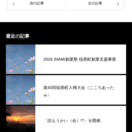
前の記事
次の記事
最近の記事
2026 INAMI創業塾 稲美町創業支援事業
第40回稲美町人権大会（こころあった
会）
「読もうかい（会）!?」を開催