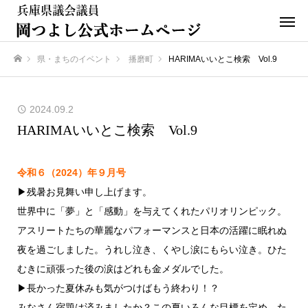
県・まちのイベント
播磨町
HARIMAいいとこ検索 Vol.9
ホーム
2024.09.2
HARIMAいいとこ検索 Vol.9
令和６（2024）年９月号
▶残暑お見舞い申し上げます。
世界中に「夢」と「感動」を与えてくれたパリオリンピック。
アスリートたちの華麗なパフォーマンスと日本の活躍に眠れぬ
夜を過ごしました。うれし泣き、くやし涙にもらい泣き。ひた
むきに頑張った後の涙はどれも金メダルでした。
▶長かった夏休みも気がつけばもう終わり！？
みなさん宿題は済みましたか？この夏いろんな目標を定め、た