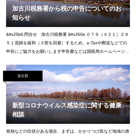
加古川税務署から税の申告についてのお
知らせ
&#x25b6;問合せ 加古川税務署 &#x260e;０７９（４２１）２９
５１混雑を緩和（３密を回避）するため、e‐Taxや郵送などでの
申告にご協力をお願いします申告書などは国税局ホームページの
「確定申告書作成コーナー」で作成できます。ＩＤ・パスワード
方式の届け出を済ませ
加古郡
2021.01.1
新型コロナウイルス感染症に関する健康
相談
発熱などの症状がある場合、まずは、かかりつけ医など地域の身