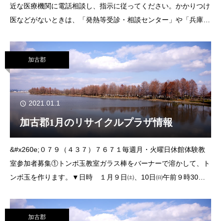
近な医療機関に電話相談し、指示に従ってください。かかりつけ
医などがないときは、「発熱等受診・相談センター」や「兵庫県
新型コロナ健康相談コールセンター」に相談してください。●発
熱等受診・相談センター（加古川健康福祉事務所）
加古郡
2021.01.1
加古郡1月のリサイクルプラザ情報
&#x260e;０７９（４３７）７６７１毎週月・火曜日休館体験教
室参加者募集①トンボ玉教室ガラス棒をバーナーで溶かして、ト
ンボ玉を作ります。▼日時 １月９日㈯、10日㈰午前９時30分
～正午、午後１時30分～４時▼対象 小学４年生以上▼定員 各
回ひと家族４人まで▼
加古郡