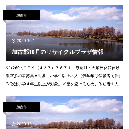
時 11月６日㈮、７日㈯、20日㈮、21日㈯、22日㈰午前９時30
分～正午、午後１時30
加古郡
2020.10.1
加古郡10月のリサイクルプラザ情報
&#x260e;０７９（４３７）７６７１ 毎週月・火曜日休館体験
教室参加者募集▼対象 小学生以上の人（低学年は保護者同伴）
※②は小学４年生以上が対象。※密を避けるため、体験者１人に
同伴者は１人まででお願いします。①ガラスの判子作り（サンド
ブラスト）ガラス製の判子に砂
加古郡
2020.10.1