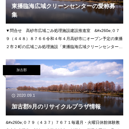
東播臨海広域クリーンセンターの愛称募
集
▼問合せ 高砂市広域ごみ処理施設建設推進室 &#x260e;０７
９（４４８）８７６６令和４年４月高砂市にオープン予定の東播
２市２町の広域ごみ処理施設「東播臨海広域クリーンセンター」
の愛称を募集します。この施設は、２市２町（高砂市、加古川
市、稲美町、播磨町）から発生する可燃ご
加古郡
2020.09.1
加古郡9月のリサイクルプラザ情報
&#x260e;０７９（４３７）７６７１毎週月・火曜日休館体験教