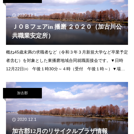
2020.12.7
ＪＯＢフェアin 播磨 ２０２０（加古川公
共職業安定所）
概ね45歳未満の求職者など（令和３年３月新規大学など卒業予定
者含む）を対象とした東播磨地域合同就職面接会です。▼日時
12月22日㈫ 午後１時30分～４時（受付 午後１時～）▼場
所 加古川プラザホテル２階「鹿児の間」加古川市加古川町溝之
口８００&#x260e;０７９（４２１
加古郡
2020.12.1
加古郡12月のリサイクルプラザ情報