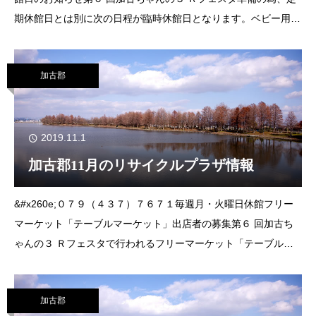
期休館日とは別に次の日程が臨時休館日となります。ベビー用品
の貸出・返却はできませんので、ご注意ください。▼日程 12月
７日㈯※粗大ごみの搬入はで
加古郡
2019.11.1
加古郡11月のリサイクルプラザ情報
&#x260e;０７９（４３７）７６７１毎週月・火曜日休館フリー
マーケット「テーブルマーケット」出店者の募集第６ 回加古ち
ゃんの３ Ｒフェスタで行われるフリーマーケット「テーブルマ
ーケット」へ、古着やオモチャまたは手作り雑貨などを持って参
加してみませんか。▼日時 12月
加古郡