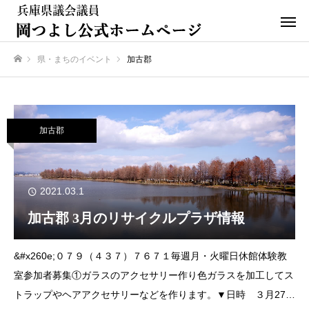
県・まちのイベント
加古郡
ホーム
加古郡
2021.03.1
加古郡 3月のリサイクルプラザ情報
&#x260e;０７９（４３７）７６７１毎週月・火曜日休館体験教
室参加者募集①ガラスのアクセサリー作り色ガラスを加工してス
トラップやヘアアクセサリーなどを作ります。▼日時 ３月27日