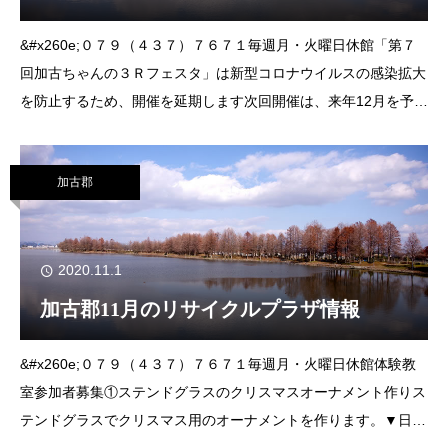
&#x260e;０７９（４３７）７６７１毎週月・火曜日休館「第７
回加古ちゃんの３Ｒフェスタ」は新型コロナウイルスの感染拡大
を防止するため、開催を延期します次回開催は、来年12月を予定
しています。加古ちゃんの有機肥料ご愛顧感謝半額販売日頃のご
愛顧に感謝して、加古ちゃん
加古郡
2020.11.1
加古郡11月のリサイクルプラザ情報
&#x260e;０７９（４３７）７６７１毎週月・火曜日休館体験教
室参加者募集①ステンドグラスのクリスマスオーナメント作りス
テンドグラスでクリスマス用のオーナメントを作ります。▼日