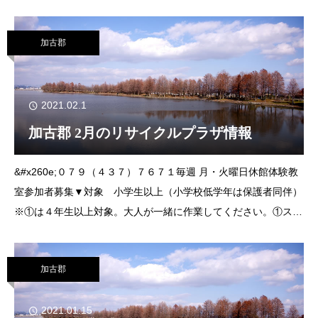
㈯、28日㈰午前９時30分～正午、午後１時30分～４時▼対象
小学生以上（新１年生を
加古郡
2021.02.1
加古郡 2月のリサイクルプラザ情報
&#x260e;０７９（４３７）７６７１毎週 月・火曜日休館体験教
室参加者募集▼対象 小学生以上（小学校低学年は保護者同伴）
※①は４年生以上対象。大人が一緒に作業してください。①ステ
ンドグラスのひな人形作りステンドグラスを使って、ひな人形の
プレートを作ります。▼日
加古郡
2021.01.15