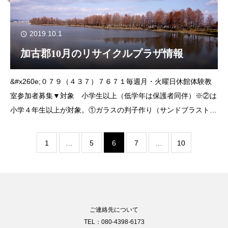
2019.10.1
加古郡10月のリサイクルプラザ情報
&#x260e;０７９（４３７）７６７１毎週月・火曜日休館体験教
室参加者募集▼対象 小学生以上（低学年は保護者同伴）※②は
小学４年生以上が対象。①ガラスの判子作り（サンドブラスト）
ガラス製の判子に砂を吹き付けて加工します。▼日時 10月５日
㈯、６日㈰午前９時30分～
1
…
5
6
7
…
10
ご連絡先について
TEL：080-4398-6173