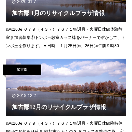
2020.01.7
加古郡 1月のリサイクルプラザ情報
&#x260e;０７９（４３７）７６７１毎週月・火曜日休館体験教
室参加者募集①トンボ玉教室ガラス棒をバーナーで溶かして、ト
ンボ玉を作ります。▼日時 １月25日㈯、26日㈰午前９時30分
～正午、午後１時30分～４時▼対象 小学４年生以上▼定員 各
回４人▼費用 ５０
加古郡
2019.12.2
加古郡12月のリサイクルプラザ情報
&#x260e;０７９（４３７）７６７１毎週月・火曜日休館臨時休
館日のお知らせ第６ 回加古ちゃんの３ Ｒフェスタ準備の為、定