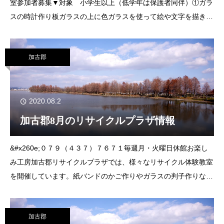
室参加者募集▼対象 小学生以上（低学年は保護者同伴）①ガラ
スの時計作り板ガラスの上に色ガラスを使って絵や文字を描きま
す。▼日時 ９月５日㈯、６日㈰午前９時30分～正午、午後１時
30分～４時▼定員 各回
加古郡
2020.08.2
加古郡8月のリサイクルプラザ情報
&#x260e;０７９（４３７）７６７１毎週月・火曜日休館お楽し
み工房加古郡リサイクルプラザでは、様々なリサイクル体験教室
を開催しています。紙バンドのかご作りやガラスの判子作りなど
が体験できます。詳しい内容については、広報はりま７月号また
は、加古郡リサイクルプラザのホーム
加古郡