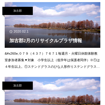
水質を守ります。また石油系の界面活
加古郡
2020.02.1
加古郡2月のリサイクルプラザ情報
&#x260e;０７９（４３７）７６７１毎週月・火曜日休館体験教
室参加者募集▼対象 小学生以上（低学年は保護者同伴）※①は
４年生以上。①ステンドグラスのひな人形作りステンドグラスを
使って、ひな人形のプレートを作ります。▼日時 ２月１日㈯、
２日㈰ 午前９時30分～正
加古郡