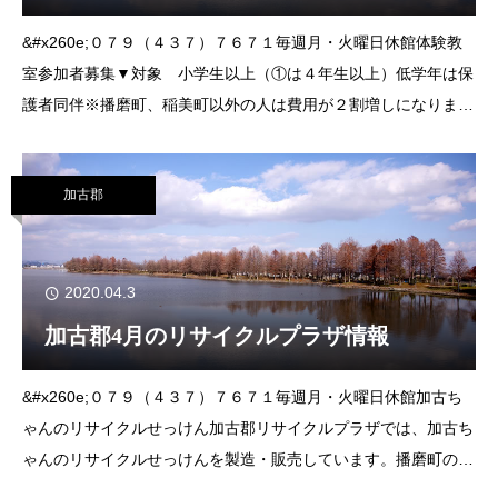
&#x260e;０７９（４３７）７６７１毎週月・火曜日休館体験教
室参加者募集▼対象 小学生以上（①は４年生以上）低学年は保
護者同伴※播磨町、稲美町以外の人は費用が２割増しになりま
す。①トンボ玉教室▼日時 ５月８日㈮、10日㈰、23日㈯、24
日㈰午前９時30分～正午
加古郡
2020.04.3
加古郡4月のリサイクルプラザ情報
&#x260e;０７９（４３７）７６７１毎週月・火曜日休館加古ち
ゃんのリサイクルせっけん加古郡リサイクルプラザでは、加古ち
ゃんのリサイクルせっけんを製造・販売しています。播磨町のご
家庭から出される食用廃油を原料としていて、生分解性が早く、