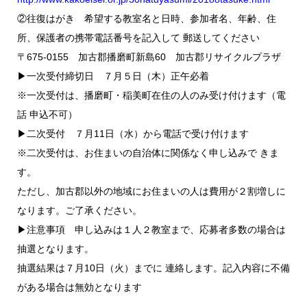
②往復はがき 希望する教室名と日時、参加者名、年齢、住
所、保護者の携帯電話番号を記入して 郵送してください
〒675-0155 加古郡播磨町新島60 加古郡リサイクルプラザ
▶一次受付締切日 ７月５日（木）正午必着
※一次受付は、播磨町・稲美町在住の人のみ受け付けます（電
話 申込不可）
▶二次受付 ７月11日（水）から電話で受け付けます
※二次受付は、お住まいの自治体に関係なく申し込みで きま
す。
ただし、加古郡以外の地域にお住まいの人は費用が２割増しに
なります。ご了承ください。
▶注意事項 申し込みは１人２教室まで、応募者多数の場合は
抽選となります。
抽選結果は７月10日（火）までに 連絡します。記入内容に不備
がある場合は無効となります