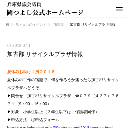
県・まちのイベント
加古郡
加古郡 リサイクルプラザ情報
ホーム
2018.07.1
加古郡 リサイクルプラザ情報
夏休みお助け工房２０１８
夏休みの工作の宿題で、何を作ろうか迷ったら加古郡リサイク
ルプラザへどうぞ。
▶問合せ 加古郡リサイクルプラザ ☎０７９（４３７）７６
７１（9：00～16：00）
▶対象 小学生以上（３年生以下は、保護者同伴）
▶申込方法 ①申込フォーム
http://www.kakoeisei.or.jp/30natuyasumi/2018otasuke.html