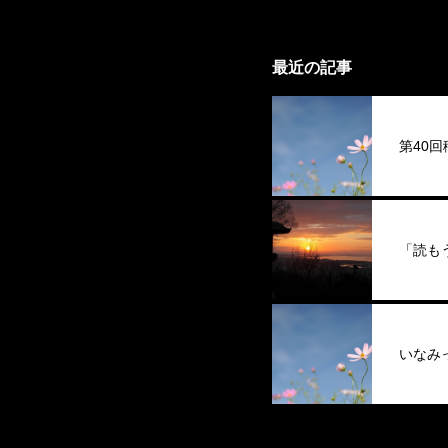
最近の記事
第40
「読も
いなみ