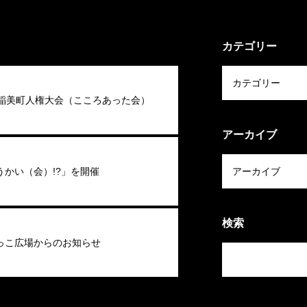
カテゴリー
回稲美町人権大会（こころあった会）
アーカイブ
うかい（会）!?」を開催
検索
っこ広場からのお知らせ