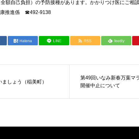
（全額自己負担）の予防接種があります。かかりつけ医にご相
進係 ☎492-9138
e
Hatena
LINE
RSS
feedly
第49回いなみ新春万葉マ
いましょう（稲美町）
開催中止について