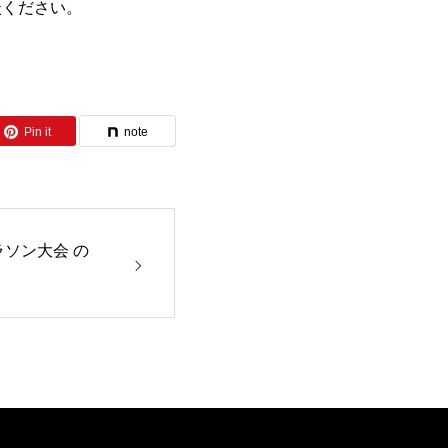
談ください。
Pin it
note
ラソン大会 の