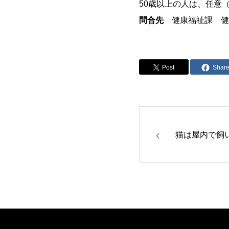
50歳以上の人は、任意
問合先
健康福祉課 健康推
Post
Shar
猫は屋内で飼