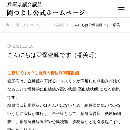
県・まちのイベント
稲美町
こんにちは♡保健師です（稲美町）
ホーム
2021.12.15
こんにちは♡保健師です（稲美町）
こ存じですか?ご自身の糖尿病関連数値
糖尿病は、血糖値を下げるインスリンが不足したり働きが鈍く
なることで慢性的に血糖値が高い状態(高血糖状態)になる病気
です。
糖尿病は初期症状がほとんど出ないため、糖尿病に気がつかな
いうちに病状が進行し、合併症として、糖尿病腎症、糖尿病網
膜症、糖尿病神経障害や心筋梗塞、脳梗塞などを引き起こす可
能性があります。