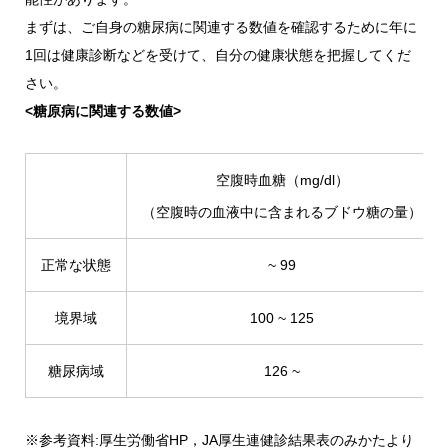
まずは、ご自身の糖尿病に関連する数値を確認するために年に
1回は健康診断などを受けて、自分の健康状態を把握してくだ
さい。
<糖原病に関連する数値>
空腹時血糖（mg/dl）
（空腹時の血液中に含まれるブドウ糖の量）
正常な状態
~ 99
境界域
100 ~ 125
糖尿病域
126 ~
※参考資料:厚生労働省HP，JA厚生連健診結果表のみかたより