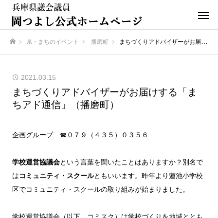
県・まちのイベント
播磨町
まちづくりアドバイザーがお届けする「まちアド通信」（播磨町）
ホーム
2021.03.15
まちづくりアドバイザーがお届けする「ま
ちアド通信」（播磨町）
企画グループ ☎︎０７９（４３５）０３５６
学校運営協議会
という言葉を聞いたことはありますか？別名で
は
コミュニティ・スクール
ともいいます。昨年より蓮池小学校
区でコミュニティ・スクールの取り組みが始まりました。
学校運営協議会（以下、コミスク）は学校づくりを地域ととも