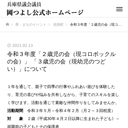
県・まちのイベント
稲美町
令和３年度「２歳児の会（現コロボックルの会）」 「３歳児の会（現幼児のつどい）」について
ホーム
2021.02.13
令和３年度「２歳児の会（現コロボックル
の会）」 「３歳児の会（現幼児のつど
い）」について
１年を通して、親子で四季の行事やふれあい遊びを体験した
り、育児の喜びや悩みを共有しながら、子育てのスキルを楽し
く学びます。活動を通じて素敵な仲間作りをしてみませんか。
活動期間
令和３年５月～令和４年２月（月２～３回程度）
対 象
２歳《平成30年４月２日以降に生まれた子ども》～
就園前の子どもとその保護者