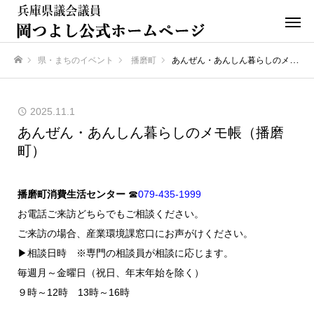
県・まちのイベント
播磨町
あんぜん・あんしん暮らしのメモ帳（播磨町）
ホーム
2025.11.1
あんぜん・あんしん暮らしのメモ帳（播磨
町）
播磨町消費生活センター
☎
079-435-1999
お電話ご来訪どちらでもご相談ください。
ご来訪の場合、産業環境課窓口にお声がけください。
▶相談日時 ※専門の相談員が相談に応じます。
毎週月～金曜日（祝日、年末年始を除く）
９時～12時 13時～16時