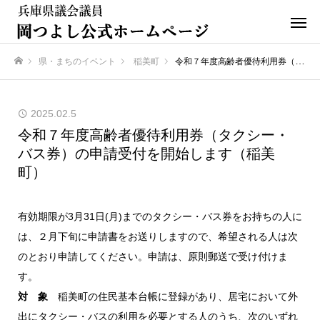
県・まちのイベント
稲美町
令和７年度高齢者優待利用券（タクシー・バス券）の申請受付を開始します（稲美町）
ホーム
2025.02.5
令和７年度高齢者優待利用券（タクシー・
バス券）の申請受付を開始します（稲美
町）
有効期限が3月31日(月)までのタクシー・バス券をお持ちの人に
は、２月下旬に申請書をお送りしますので、希望される人は次
のとおり申請してください。申請は、原則郵送で受け付けま
す。
対 象
稲美町の住民基本台帳に登録があり、居宅において外
出にタクシー・バスの利用を必要とする人のうち、次のいずれ