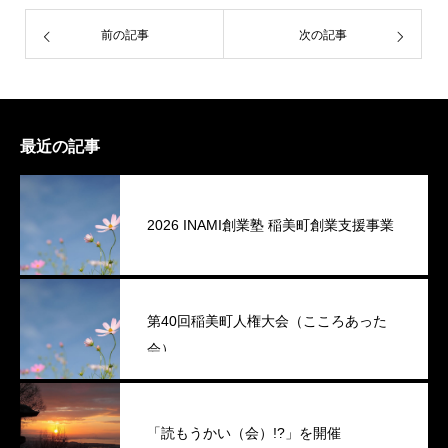
前の記事
次の記事
最近の記事
2026 INAMI創業塾 稲美町創業支援事業
第40回稲美町人権大会（こころあった
会）
「読もうかい（会）!?」を開催