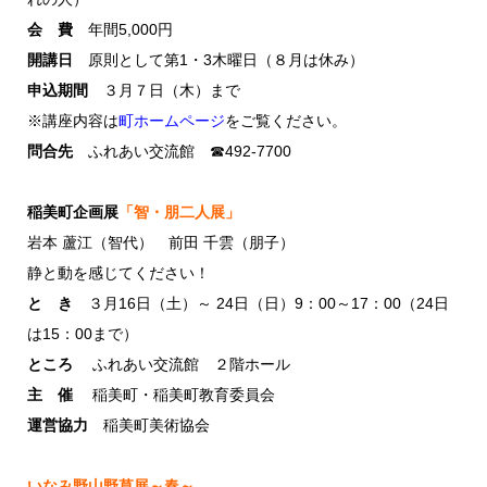
会 費
年間5,000円
開講日
原則として第1・3木曜日（８月は休み）
申込期間
３月７日（木）まで
※講座内容は
町ホームページ
をご覧ください。
問合先
ふれあい交流館 ☎492-7700
稲美町企画展
「智・朋二人展」
岩本 蘆江（智代） 前田 千雲（朋子）
静と動を感じてください！
と き
３月16日（土）～ 24日（日）9：00～17：00（24日
は15：00まで）
ところ
ふれあい交流館 ２階ホール
主 催
稲美町・稲美町教育委員会
運営協力
稲美町美術協会
いなみ野山野草展～春～