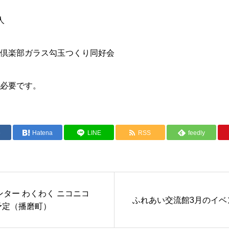
人
倶楽部ガラス勾玉つくり同好会
必要です。
e
Hatena
LINE
RSS
feedly
ター わくわく ニコニコ
ふれあい交流館3月のイベ
予定（播磨町）