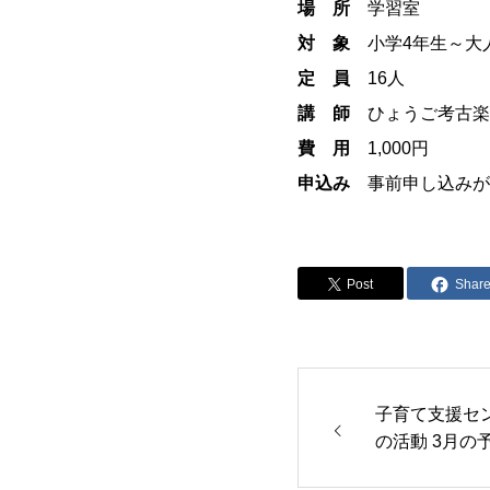
場 所
学習室
対 象
小学4年生～大
定 員
16人
講 師
ひょうご考古楽
費 用
1,000円
申込み
事前申し込みが
Post
Shar
子育て支援セン
の活動 3月の