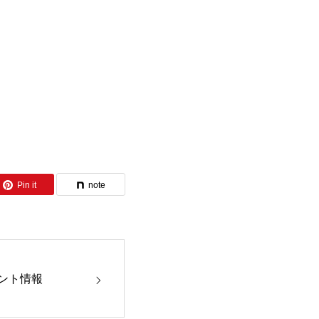
Pin it
note
ント情報