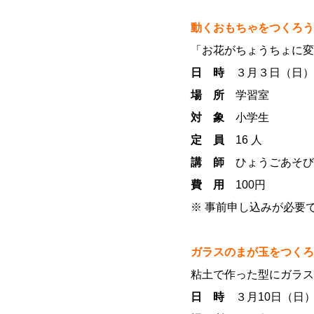
動くおもちゃをつくろう
「お花がちょうちょに変
日 時
３月３日（日）1
場 所
学習室
対 象
小学生
定 員
16 人
講 師
ひょうごあそび
費 用
100円
※ 事前申し込みが必要
ガラスのまが玉をつくろ
粘土で作った型にガラス
日 時
３月10日（日）