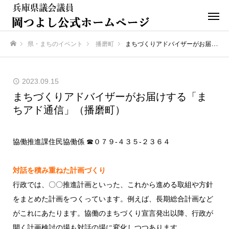
県・まちのイベント
播磨町
まちづくりアドバイザーがお届けする「まちアド通信」（播磨町）
ホーム
2023.09.15
まちづくりアドバイザーがお届けする「ま
ちアド通信」（播磨町）
協働推進課住民協働係 ☎０７９-４３５-２３６４
対話を積み重ねた計画づくり
行政では、〇〇推進計画といった、これから進める取組や方針
をまとめた計画をつくっています。例えば、長期総合計画など
がこれにあたります。協働のまちづくり宣言発出以降、行政が
開く計画検討の場も対話の場に変化しつつあります。