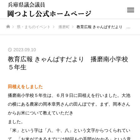
県・まちのイベント
播磨町
教育広報 きゃんぱすだより 播磨南小学校５年生
ホーム
2023.09.10
教育広報 きゃんぱすだより 播磨南小学校
５年生
田植えをしました
播磨南小学校５年生は、６月９日に田植えを行いました。大池
の横にある農家の岡本章男さんの田んぼです。まず、岡本さん
からお米について教えていただき
ました。
「米」という字は「八、十、八」という文字からつくられてい
て、「お米ができるまでには88回もの手間がかかる」という意