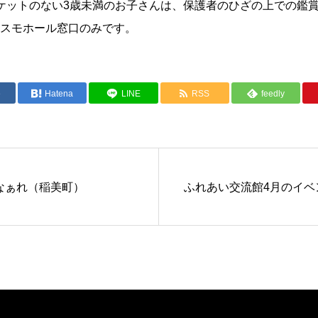
ケットのない3歳未満のお子さんは、保護者のひざの上での鑑
スモホール窓口のみです。
e
Hatena
LINE
RSS
feedly
なぁれ（稲美町）
ふれあい交流館4月のイベ