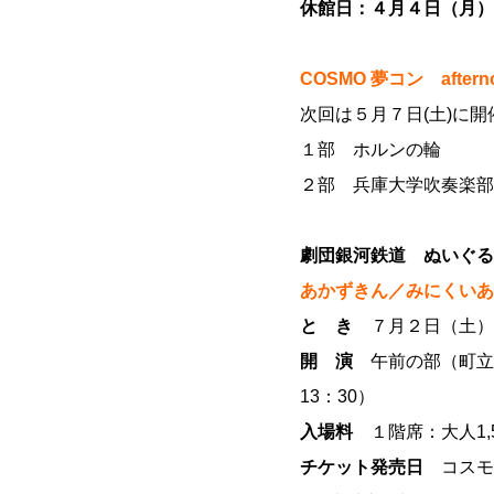
休館日：４月４日（月）
COSMO 夢コン after
次回は５月７日(土)に
１部 ホルンの輪
２部 兵庫大学吹奏楽部
劇団銀河鉄道 ぬいぐる
あかずきん／みにくい
と き
７月２日（土）
開 演
午前の部（町立幼
13：30）
入場料
１階席：大人1,5
チケット発売日
コスモホ