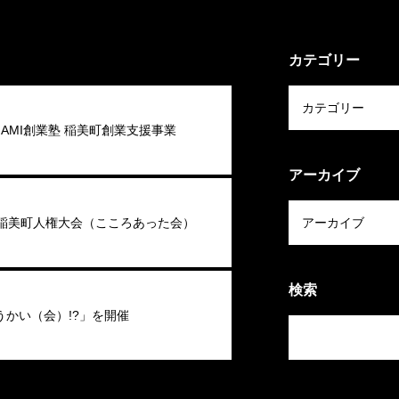
カテゴリー
 INAMI創業塾 稲美町創業支援事業
アーカイブ
回稲美町人権大会（こころあった会）
検索
うかい（会）!?」を開催