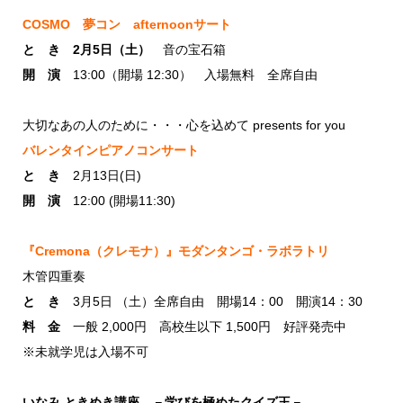
COSMO 夢コン afternoonサート
と き 2月5日（土）
音の宝石箱
開 演
13:00（開場 12:30） 入場無料 全席自由
大切なあの人のために・・・心を込めて presents for you
バレンタインピアノコンサート
と き
2月13日(日)
開 演
12:00 (開場11:30)
『Cremona（クレモナ）』モダンタンゴ・ラボラトリ
木管四重奏
と き
3月5日 （土）全席自由 開場14：00 開演14：30
料 金
一般 2,000円 高校生以下 1,500円 好評発売中
※未就学児は入場不可
いなみ ときめき講座 －学びを極めたクイズ王－