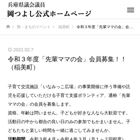
県・まちのイベント
稲美町
令和３年度「先輩ママの会」会員募集！！（稲美町）
ホーム
2021.02.7
令和３年度「先輩ママの会」会員募集！！
（稲美町）
子育て交流施設「いなみっこ広場」の事業開催に伴う準備や託
児を応援していただける子育て支援ボランティア、通称「先輩
ママの会」の会員を募集します。
資格、年齢は問いません。子どもが好きな人なら大歓迎です。
活動日の中から都合の良い日のみの参加でもかまいません。子
どもたちと楽しい時間を一緒に過ごしてみませんか。
活動期間
令和３年４月～令和４年３月（月１～２回程度）