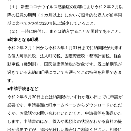
（１） 新型コロナウイルス感染症の影響により令和２年２月以
降の任意の期間（１カ月以上）において恒常的な収入が前年同
期に比べておおむね20％以上減少していること。
（２） 一時に納付し、または納入することが困難であること。
■対象となる町税
令和２年２月１日から令和３年１月31日までに納期限が到来す
る個人町県民税、法人町民税、固定資産税・都市計画税、軽自
動車税（種別割）、国民健康保険税が対象です。既に納期限が
過ぎている未納の町税についても遡ってこの特例を利用できま
す。
■申請手続きなど
令和２年６月30日または納期限のいずれか遅い日までに申請が
必要です。申請書類は町ホームページからダウンロードいただ
くか、お電話でお問い合わせいただくと、申請書等を郵送いた
します。申請書のほか、収入や現預金の状況がわかる資料の提
出が必要ですが、提出が難しい場合はご相談ください。相談に