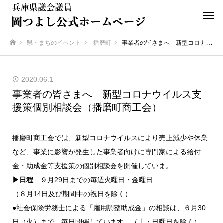
県・まちのイベント
播磨町
事業者の皆さまへ 新型コロナウイルス支援策個別相談会（播磨町商工会）
ホーム
2020.06.1
事業者の皆さまへ 新型コロナウイルス支
援策個別相談会（播磨町商工会）
播磨町商工会では、新型コロナウイルスにより売上減少や休業
など、事業に影響が発生した事業者向けに専門家による給付
金・助成金等支援策の個別相談会を開催していま。
▶︎日程
９月29日までの毎週火曜日・金曜日
（８月14日及び期間中の祝日を除く）
●社会保険労務士による「雇用調整助成金」の相談は、６月30
日（火）まで、毎日開催しています。（土・日曜日を除く）