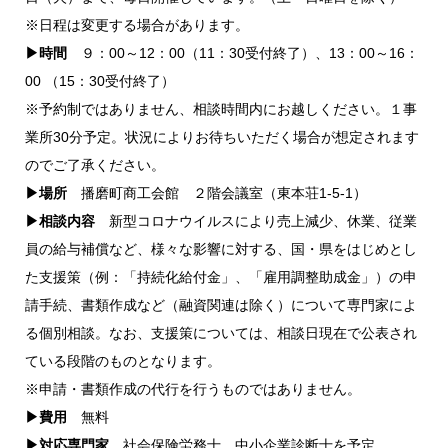
※日程は変更する場合があります。
▶︎時間
９：00～12：00（11：30受付終了）、13：00～16：
00 （15：30受付終了）
※予約制ではありません、相談時間内にお越しください。１事
業所30分予定。状況によりお待ちいただく場合が想定されます
のでご了承ください。
▶︎場所
播磨町商工会館 ２階会議室（東本荘1-5-1）
▶相談内容
新型コロナウイルスにより売上減少、休業、従業
員の給与補償など、様々な影響に対する、国・県をはじめとし
た支援策（例：「持続化給付金」、「雇用調整助成金」）の申
請手続、書類作成など（融資関連は除く）について専門家によ
る個別相談。なお、支援策については、相談日現在で公表され
ている段階のものとなります。
※申請・書類作成の代行を行うものではありません。
▶費用
無料
▶対応専門家
社会保険労務士、中小企業診断士を予定