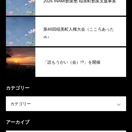
2026 INAMI創業塾 稲美町創業支援事業
第40回稲美町人権大会（こころあった
会）
「読もうかい（会）!?」を開催
カテゴリー
OPEN
アーカイブ