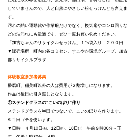
していませんので、人と自然にやさしい粉せっけんとも言えま
す。
汚れの酷い運動靴や作業服だけでなく、換気扇やコンロ回りな
どの油汚れにも最適です。ぜひ一度お買い求めください。
「加古ちゃんのリサイクルせっけん」１㌔袋入り ２００円
▼販売場所 町内の各コミセン、すこやか環境グループ、加古
郡リサイクルプラザ
体験教室参加者募集
播磨町、稲美町以外の人は費用が２割増しになります。
作品は後日の引き渡しとなります。
①ステンドグラスの”こいのぼり“作り
ステンドグラスを半田でつないで、こいのぼりを作ります。
※半田ゴテを使います。
▼日時 ４月10日㈮、12日㈰、18日㈯ 午前９時30分～正
午、午後１時30分～４時