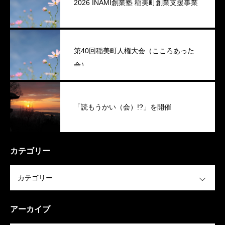
2026 INAMI創業塾 稲美町創業支援事業
第40回稲美町人権大会（こころあった
会）
「読もうかい（会）!?」を開催
カテゴリー
OPEN
アーカイブ