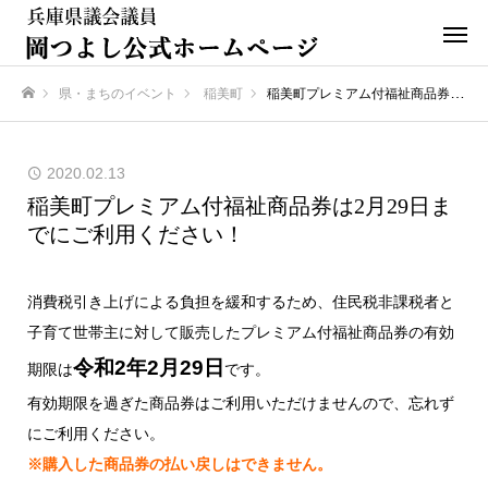
県・まちのイベント
稲美町
稲美町プレミアム付福祉商品券は2月29日までにご利用ください！
ホーム
2020.02.13
稲美町プレミアム付福祉商品券は2月29日ま
でにご利用ください！
消費税引き上げによる負担を緩和するため、住民税非課税者と
子育て世帯主に対して販売したプレミアム付福祉商品券の有効
令和2年2月29日
期限は
です。
有効期限を過ぎた商品券はご利用いただけませんので、忘れず
にご利用ください。
※購入した商品券の払い戻しはできません。