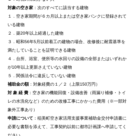
対象の空き家
：次のすべてに該当する建物
１．空き家期間が６カ月以上または空き家バンクに登録されて
いる建物
２．築20年以上経過した建物
３．昭和56年5月以前着工の建物の場合、改修後に耐震基準を
満たしていることを証明できる建物
４．台所、浴室、便所等の水回りの設備の全部またはいずれか
が10年以上更新さえていない建物
５．関係法令に違反していない建物
補助金の額
：対象経費の１／２（上限150万円）
対 象 経 費
：空き家の機能回復・設備改善（雨漏り補修・トイ
レの水洗化など）のための改修工事にかかった費用（※一部対
象外工事あり）
申請について
：稲美町空き家活用支援事業補助金交付申請書に
必要な書類を添えて、工事契約以前に都市計画課へ申請してく
ださい。