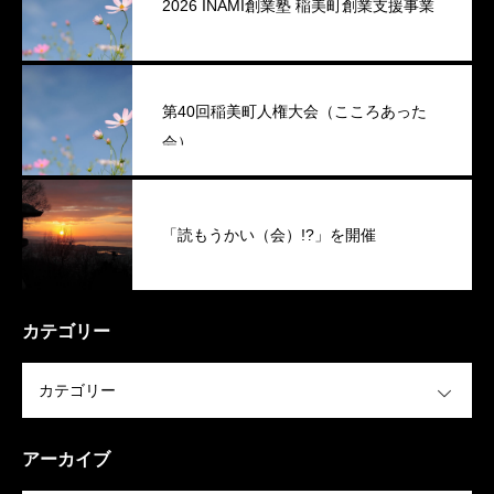
2026 INAMI創業塾 稲美町創業支援事業
第40回稲美町人権大会（こころあった
会）
「読もうかい（会）!?」を開催
カテゴリー
OPEN
アーカイブ