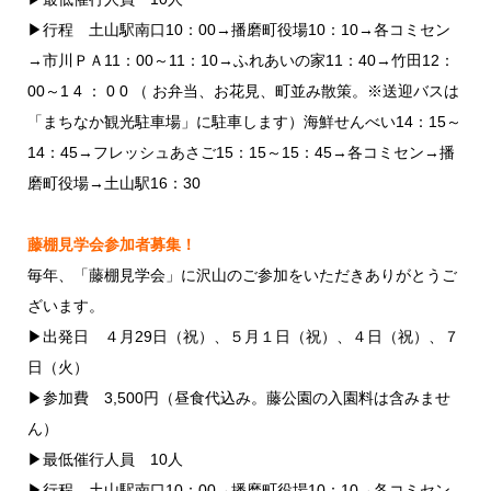
▶行程 土山駅南口10：00→播磨町役場10：10→各コミセン
→市川ＰＡ11：00～11：10→ふれあいの家11：40→竹田12：
00～1 4 ： 0 0 （ お弁当、お花見、町並み散策。※送迎バスは
「まちなか観光駐車場」に駐車します）海鮮せんべい14：15～
14：45→フレッシュあさご15：15～15：45→各コミセン→播
磨町役場→土山駅16：30
藤棚見学会参加者募集！
毎年、「藤棚見学会」に沢山のご参加をいただきありがとうご
ざいます。
▶出発日 ４月29日（祝）、５月１日（祝）、４日（祝）、７
日（火）
▶参加費 3,500円（昼食代込み。藤公園の入園料は含みませ
ん）
▶最低催行人員 10人
▶行程 土山駅南口10：00→播磨町役場10：10→各コミセン