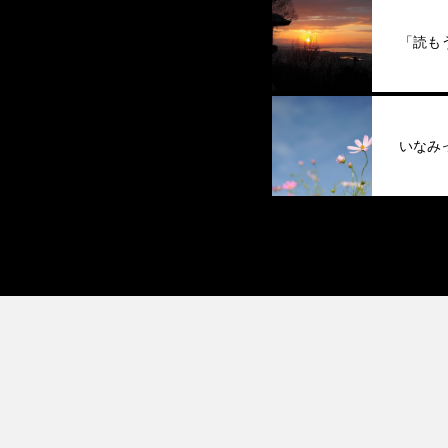
「読も
いなみ