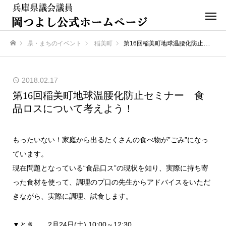
県・まちのイベント
稲美町
第16回稲美町地球温腰化防止セミナー 食品ロスについて考えよう！
ホーム
2018.02.17
第16回稲美町地球温腰化防止セミナー 食
品ロスについて考えよう！
もったいない！家庭から出るたくさんの食べ物が”ごみ”になっ
ています。
現在問題となっている“食品口ス”の現状を知り、実際に持ち寄
った食材を使って、調理のプ口の先生からアドバイスをいただ
きながら、実際に調理、試食します。
▼とき 2月24日(土) 10:00～12:30