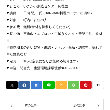
▼ところ いきがい創造センター調理室
▼講師 日向 弘一 氏 (BAN-BAN料理コーナー出演中)
▼対象 町内に在住の人
▼参加費 無料(食材を持参してください)
▼持ち物 三角巾・エプロン・手拭きタオル・筆記用具、食材
※
※嘗昧期限の近い乾物・缶詰・レトル卜食品・調味料、採れす
ぎた野菜など
▼定員 16人(定員になリ次第締め切ります)
▼申込・間合先 生活環境課環境係☎492-9140
前の記事
次の記事