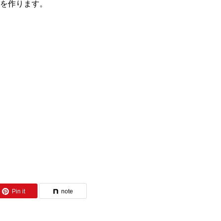
を作ります。
Pin it
note