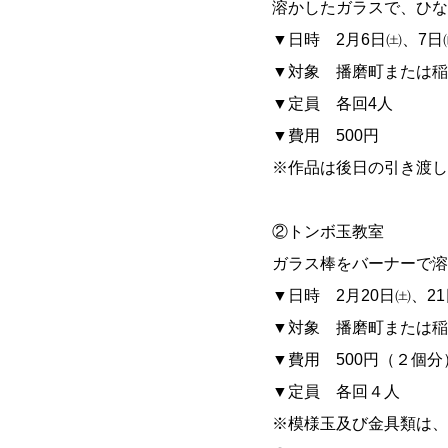
溶かしたガラスで、ひな
▼日時 2月6日㈯、7日
▼対象 播磨町または稲
▼定員 各回4人
▼費用 500円
※作品は後日の引き渡し
②トンボ玉教室
ガラス棒をバーナーで溶
▼日時 2月20日㈯、2
▼対象 播磨町または稲
▼費用 500円（２個分
▼定員 各回４人
※模様玉及び金具類は、