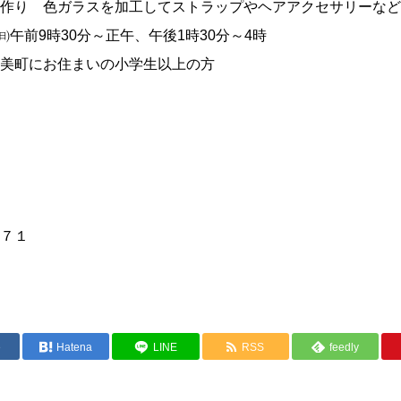
作り 色ガラスを加工してストラップやヘアアクセサリーなど
㈰午前9時30分～正午、午後1時30分～4時
美町にお住まいの小学生以上の方
７１
e
Hatena
LINE
RSS
feedly