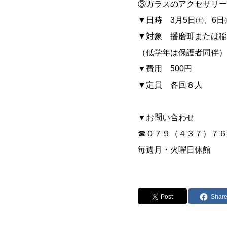
③ガラスのアクセサリー
▼日時 3月5日㈯、6日
▼対象 播磨町または稲
（低学年は保護者同伴）
▼費用 500円
▼定員 各回８人
▼お問い合わせ
☎０７９（４３７）７６
毎週月・火曜日休館
Post
Shar