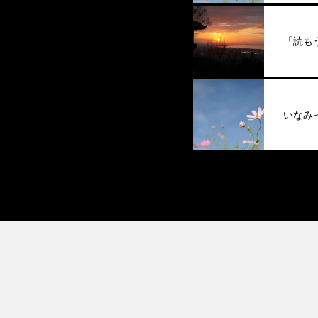
「読も
いなみ