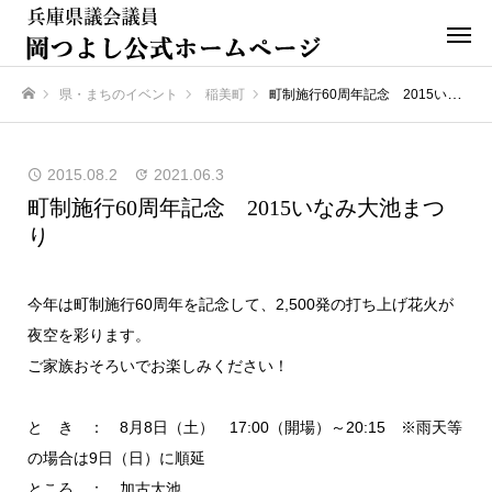
県・まちのイベント
稲美町
町制施行60周年記念 2015いなみ大池まつり
ホーム
2015.08.2
2021.06.3
町制施行60周年記念 2015いなみ大池まつ
り
今年は町制施行60周年を記念して、2,500発の打ち上げ花火が
夜空を彩ります。
ご家族おそろいでお楽しみください！
と き ： 8月8日（土） 17:00（開場）～20:15 ※雨天等
の場合は9日（日）に順延
ところ ： 加古大池