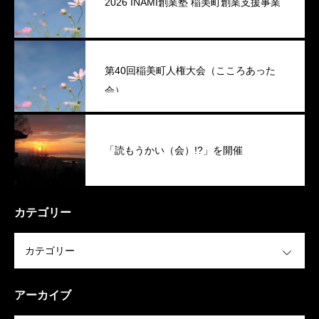
2026 INAMI創業塾 稲美町創業支援事業
第40回稲美町人権大会（こころあった
会）
「読もうかい（会）!?」を開催
カテゴリー
OPEN
アーカイブ