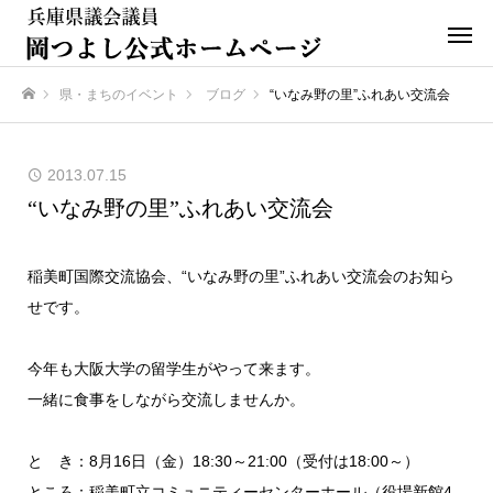
県・まちのイベント
ブログ
“いなみ野の里”ふれあい交流会
ホーム
2013.07.15
“いなみ野の里”ふれあい交流会
稲美町国際交流協会、“いなみ野の里”ふれあい交流会のお知ら
せです。
今年も大阪大学の留学生がやって来ます。
一緒に食事をしながら交流しませんか。
と き：8月16日（金）18:30～21:00（受付は18:00～）
ところ：稲美町立コミュニティーセンターホール（役場新館4