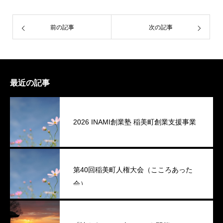
前の記事
次の記事
最近の記事
2026 INAMI創業塾 稲美町創業支援事業
第40回稲美町人権大会（こころあった
会）