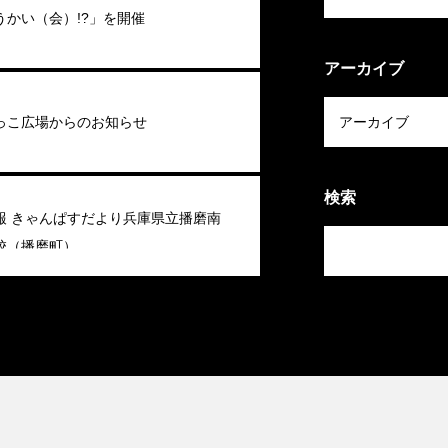
うかい（会）!?」を開催
アーカイブ
っこ広場からのお知らせ
検索
報 きゃんぱすだより兵庫県立播磨南
校（播磨町）