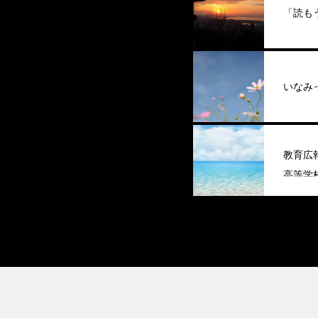
「読も
いなみ
教育広
高等学