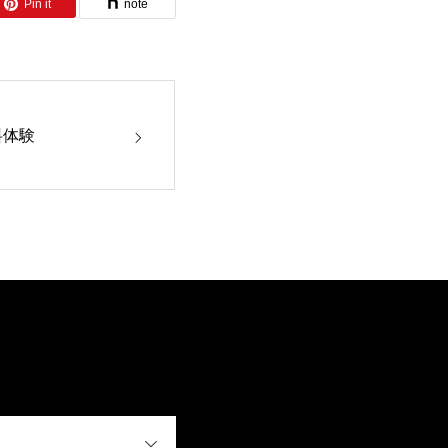
Pin it
note
料体験
OPEN