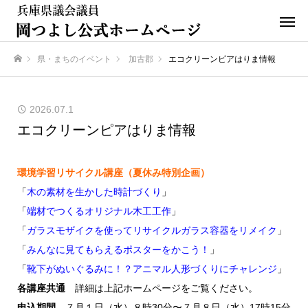
県・まちのイベント
加古郡
エコクリーンピアはりま情報
ホーム
2026.07.1
エコクリーンピアはりま情報
環境学習リサイクル講座（夏休み特別企画）
「
木の素材を生かした時計づくり
」
「
端材でつくるオリジナル木工工作
」
「
ガラスモザイクを使ってリサイクルガラス容器をリメイク
」
「
みんなに見てもらえるポスターをかこう！
」
「
靴下がぬいぐるみに！？アニマル人形づくりにチャレンジ
」
各講座共通
詳細は上記ホームページをご覧ください。
申込期間
７月１日（水）８時30分〜７月８日（水）17時15分