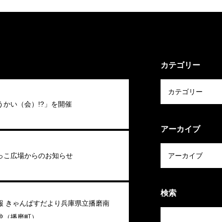
カテゴリー
うかい（会）!?」を開催
アーカイブ
っこ広場からのお知らせ
検索
報 きゃんぱすだより兵庫県立播磨南
校（播磨町）