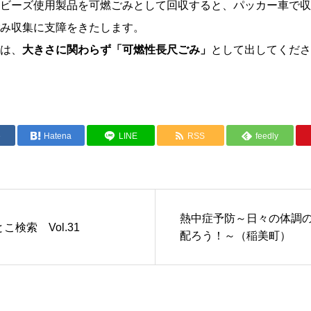
ビーズ使用製品を可燃ごみとして回収すると、パッカー車で収
み収集に支障をきたします。
は、
大きさに関わらず「可燃性長尺ごみ」
として出してくださ
e
Hatena
LINE
RSS
feedly
熱中症予防～日々の体調
こ検索 Vol.31
配ろう！～（稲美町）