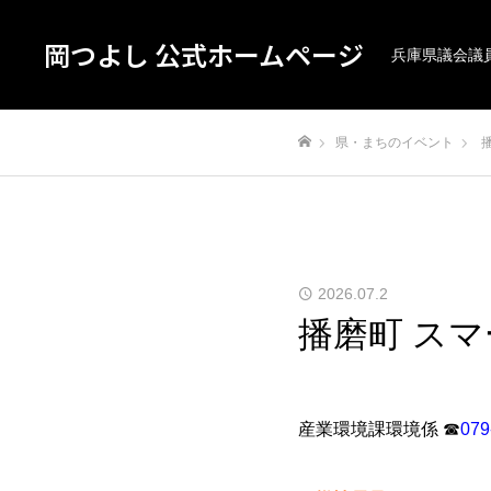
岡つよし 公式ホームページ
兵庫県議会議
県・まちのイベント
ホーム
2026.07.2
播磨町 ス
産業環境課環境係 ☎
079