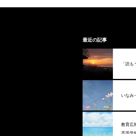
最近の記事
「読も
いなみ
教育広
高等学