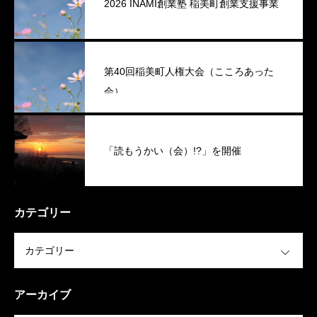
2026 INAMI創業塾 稲美町創業支援事業
第40回稲美町人権大会（こころあった
会）
「読もうかい（会）!?」を開催
カテゴリー
OPEN
アーカイブ