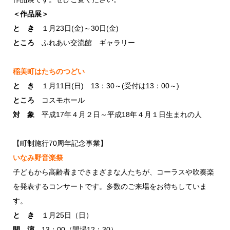
＜作品展＞
と き
１月23日(金)～30日(金)
ところ
ふれあい交流館 ギャラリー
稲美町はたちのつどい
と き
１月11日(日) 13：30～(受付は13：00～)
ところ
コスモホール
対 象
平成17年４月２日～平成18年４月１日生まれの人
【町制施行70周年記念事業】
いなみ野音楽祭
子どもから高齢者までさまざまな人たちが、コーラスや吹奏楽
を発表するコンサートです。多数のご来場をお待ちしていま
す。
と き
１月25日（日）
開 演
13：00（開場12：30）